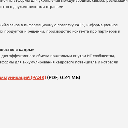
иной платформы для укрепления международных связей, реализации
естно с дружественными странами
ний-членов в информационную повестку РАЭК, информационное
их продуктов и решений, производство контента про партнеров и
бщество и кадры»
 для эффективного обмена практиками внутри ИТ-сообщества,
атформы для аккумулирования кадрового потенциала ИТ-отрасли
оммуникаций (РАЭК)
(PDF, 0.24 МБ)