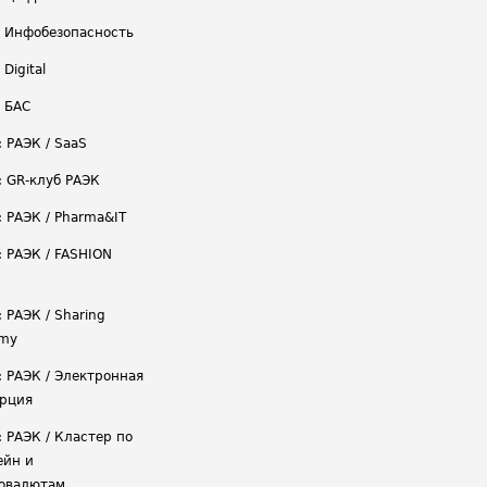
/ Инфобезопасность
 Digital
/ БАС
: РАЭК / SaaS
: GR-клуб РАЭК
: РАЭК / Pharma&IT
: РАЭК / FASHION
 РАЭК / Sharing
omy
: РАЭК / Электронная
рция
: РАЭК / Кластер по
ейн и
овалютам