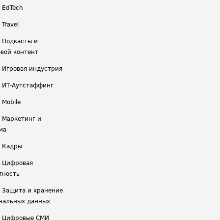
/ EdTech
 Travel
/ Подкасты и
вой контент
/ Игровая индустрия
/ ИТ-Аутстаффинг
 Mobile
/ Маркетинг и
ма
/ Кадры
/ Цифровая
тность
/ Защита и хранение
нальных данных
/ Цифровые СМИ