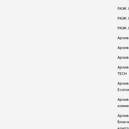
РАЭК 
РАЭК /
РАЭК 
Архив
Архив
Архив
Архив
TECH
Архив:
Econ
Архив
комме
Архив
блокч
крипт