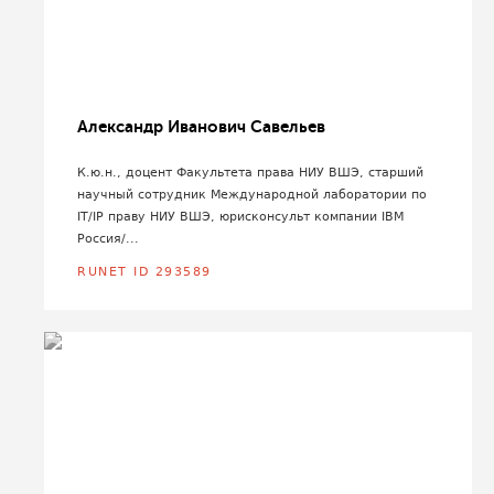
Александр Иванович Савельев
К.ю.н., доцент Факультета права НИУ ВШЭ, старший
научный сотрудник Международной лаборатории по
IT/IP праву НИУ ВШЭ, юрисконсульт компании IBM
Россия/...
RUNET ID 293589