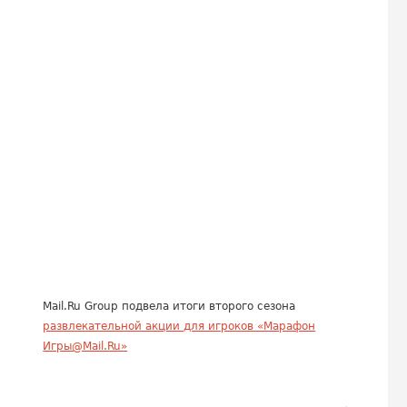
Mail.Ru Group подвела итоги второго сезона
развлекательной акции для игроков «Марафон
Игры@Mail.Ru»