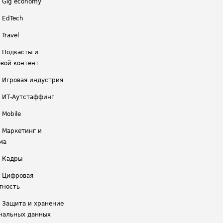
/ Gig economy
/ EdTech
 Travel
/ Подкасты и
вой контент
/ Игровая индустрия
/ ИТ-Аутстаффинг
 Mobile
/ Маркетинг и
ма
/ Кадры
/ Цифровая
тность
/ Защита и хранение
нальных данных