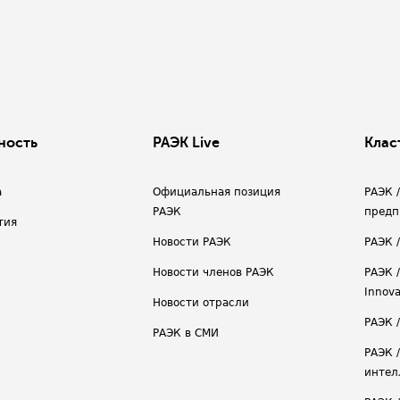
ность
РАЭК Live
Клас
а
Официальная позиция
РАЭК 
РАЭК
предп
тия
Новости РАЭК
РАЭК 
Новости членов РАЭК
РАЭК /
Innova
Новости отрасли
РАЭК /
РАЭК в СМИ
РАЭК 
интел