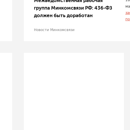
Межведомственная рабочая
18
ма
группа Минкомсвязи РФ: 436-ФЗ
за
должен быть доработан
по
Новости Минкомсвязи