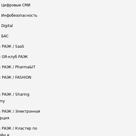
/ Цифровые СМИ
/ Инфобезопасность
 Digital
/ БАС
: РАЭК / SaaS
: GR-клуб РАЭК
: РАЭК / Pharma&IT
: РАЭК / FASHION
 РАЭК / Sharing
omy
: РАЭК / Электронная
рция
: РАЭК / Кластер по
ейн и