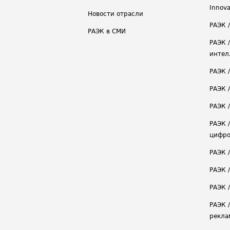
Innova
Новости отрасли
РАЭК /
РАЭК в СМИ
РАЭК 
интел
РАЭК 
РАЭК 
РАЭК /
РАЭК 
цифро
РАЭК 
РАЭК 
РАЭК /
РАЭК 
рекла