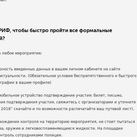
нал.
 РИФ, чтобы быстро пройти все формальные
й?
а любое мероприятие:
рность введенных данных в вашем личном кабинете на сайте
актуальности. (Обязательное условие беспрепятственного и быстрого
ографии в вашем профиле)
мобильное устройство подтверждение участия: билет, письмо,
ния подтверждения участия, свяжитесь с организаторами и уточните
 2018” скачайте и по возможности распечатайте ваш путевой лист).
хождении контроля на территорию мероприятия, не стоит пытаться
ва, оружие и легковоспламеняющиеся жидкости. На площадке
онтроль сотрудниками полиции.