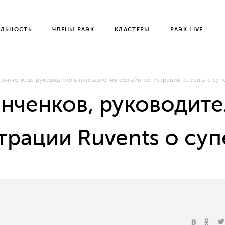
ЕЛЬНОСТЬ
ЧЛЕНЫ РАЭК
КЛАСТЕРЫ
РАЭК LIVE
лянченков, руководитель направления офлайн-регистрации Ruvents о су
нченков, руководите
трации Ruvents о су