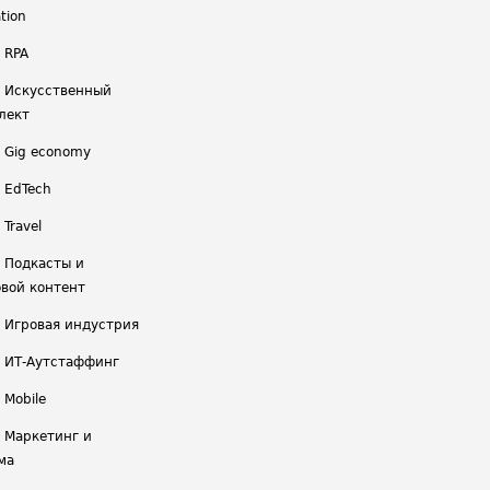
tion
 RPA
/ Искусственный
лект
/ Gig economy
/ EdTech
 Travel
/ Подкасты и
вой контент
/ Игровая индустрия
/ ИТ-Аутстаффинг
 Mobile
/ Маркетинг и
ма