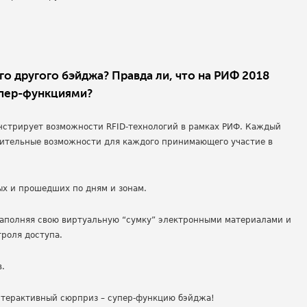
о другого бэйджа? Правда ли, что на РИФ 2018
упер-функциями?
нстрирует возможности RFID-технологий в рамках РИФ. Каждый
лнительные возможности для каждого принимающего участие в
ых и прошедших по дням и зонам.
 наполняя свою виртуальную “сумку” электронными материалами и
троля доступа.
в.
нтерактивный сюрприз – супер-функцию бэйджа!