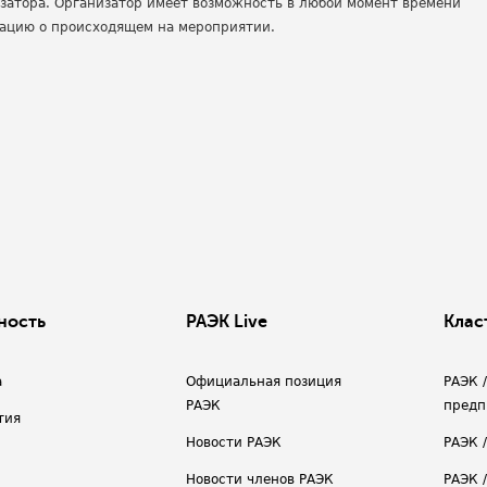
изатора. Организатор имеет возможность в любой момент времени
мацию о происходящем на мероприятии.
ность
РАЭК Live
Клас
а
Официальная позиция
РАЭК 
РАЭК
предп
тия
Новости РАЭК
РАЭК 
Новости членов РАЭК
РАЭК /