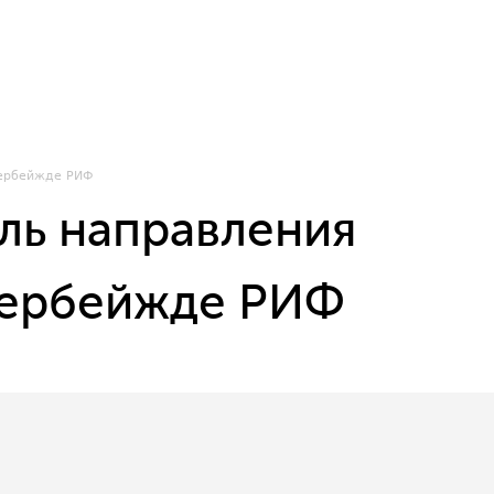
пербейжде РИФ
ль направления
пербейжде РИФ