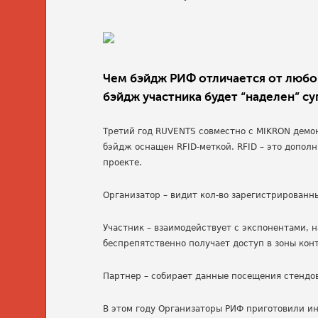
Чем бэйдж РИФ отличается от любог
бэйдж участника будет “наделен” с
Третий год RUVENTS совместно с MIKRON демо
бэйдж оснащен RFID-меткой. RFID – это допо
проекте.
Организатор – видит кол-во зарегистрированн
Участник – взаимодействует с экспонентами,
беспрепятственно получает доступ в зоны кон
Партнер – собирает данные посещения стендо
В этом году Организаторы РИФ приготовили и