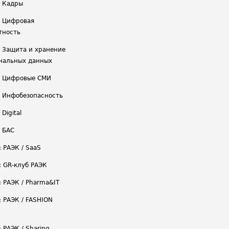
/ Кадры
/ Цифровая
тность
/ Защита и хранение
нальных данных
/ Цифровые СМИ
/ Инфобезопасность
 Digital
/ БАС
: РАЭК / SaaS
: GR-клуб РАЭК
: РАЭК / Pharma&IT
: РАЭК / FASHION
 РАЭК / Sharing