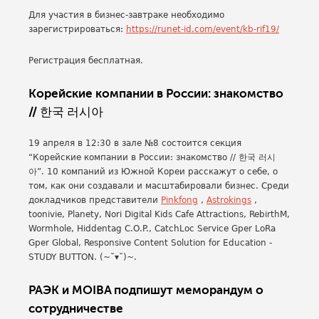
Для участия в бизнес-завтраке необходимо
зарегистрироваться:
https://runet-id.com/event/kb-rif19/
Регистрация бесплатная.
Корейские компании в России: знакомство
// 한국 러시아
19 апреля в 12:30 в зале №8 состоится секция
“Корейские компании в России: знакомство // 한국 러시
아”. 10 компаний из Южной Кореи расскажут о себе, о
том, как они создавали и масштабировали бизнес. Среди
докладчиков представители
Pinkfong
,
Astrokings
,
toonivie, Planety, Nori Digital Kids Cafe Attractions, RebirthM,
Wormhole, Hiddentag C.O.P., CatchLoc Service Gper LoRa
Gper Global, Responsive Content Solution for Education -
STUDY BUTTON. (~˘▾˘)~.
РАЭК и MOIBA подпишут меморандум о
сотрудничестве