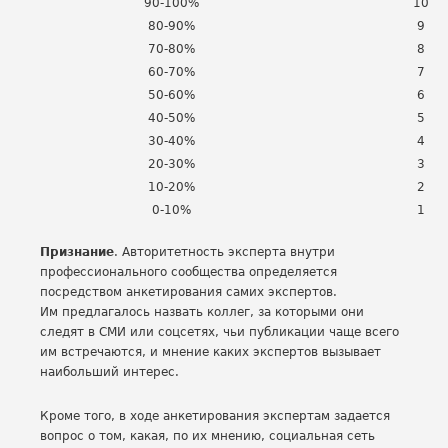
90-100%
10
80-90%
9
70-80%
8
60-70%
7
50-60%
6
40-50%
5
30-40%
4
20-30%
3
10-20%
2
0-10%
1
Признание
. Авторитетность эксперта внутри
профессионального сообщества определяется
посредством анкетирования самих экспертов.
Им предлагалось назвать коллег, за которыми они
следят в СМИ или соцсетях, чьи публикации чаще всего
им встречаются, и мнение каких экспертов вызывает
наибольший интерес.
Кроме того, в ходе анкетирования экспертам задается
вопрос о том, какая, по их мнению, социальная сеть