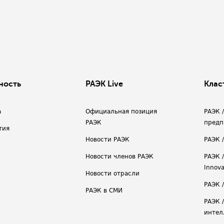
ность
РАЭК Live
Клас
а
Официальная позиция
РАЭК 
РАЭК
предп
тия
Новости РАЭК
РАЭК 
Новости членов РАЭК
РАЭК /
Innova
Новости отрасли
РАЭК /
РАЭК в СМИ
РАЭК 
интел