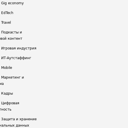
/ Gig economy
/ EdTech
 Travel
/ Подкасты и
вой контент
/ Игровая индустрия
/ ИТ-Аутстаффинг
 Mobile
/ Маркетинг и
ма
/ Кадры
/ Цифровая
тность
/ Защита и хранение
нальных данных