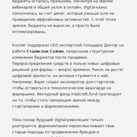
бюджеты остались прежними. Несмотря на обилие
вебинаров и общий уклон в онлайн, digital-казна
пополнялась за счет денег, которые раньше шли на
проведение оффлайновых активностей. С этой точки
зрения, бюджеты не выросли, а просто были
оптимизированы.
Коллег поддержал CEO экспертной площадки Доктор на
работе
Станислав Сажин
, предсказав структурное
изменение бюджетов после пандемии.
Перераспределение средств в пользу новых цифровых
решений для фармы —­ вопрос времени. Рынок не достиг
цифровой зрелости, но активно стремится к ней.
Например, Bayer создал акселератор для стартапов,
чтобы оставаться в технологическом авангарде на
фармрынке. Венчурный фонд medcraft.fund претендует
на то, чтобы стать связующим звеном между
стартаперами и фармкомпаниями.
Пока пожар будущей digital-революции только
разгорается, фармкомпании переосмысливают свои
старые подходы по продвижению брендов и