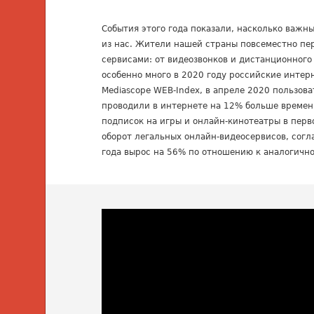
События этого года показали, насколько важн
из нас. Жители нашей страны повсеместно пе
сервисами: от видеозвонков и дистанционного
особенно много в 2020 году российские интер
Mediascope WEB-Index, в апреле 2020 пользов
проводили в интернете на 12% больше времен
подписок на игры и онлайн-кинотеатры в перв
оборот легальных онлайн-видеосервисов, согла
года вырос на 56% по отношению к аналогично