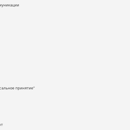
ммуникации
рсальное принятие”
рт