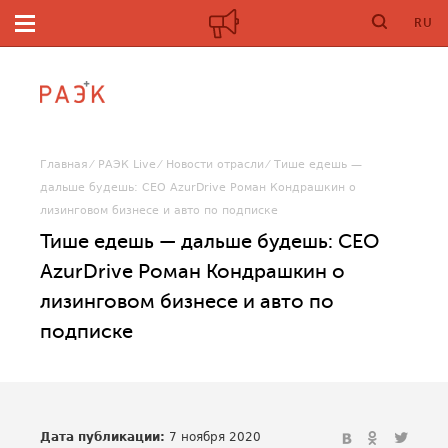
RU
Главная
РАЭК Live
Новости отрасли
Тише едешь —
дальше будешь: CEO AzurDrive Роман Кондрашкин о
лизинговом бизнесе и авто по подписке
Тише едешь — дальше будешь: CEO
AzurDrive Роман Кондрашкин о
лизинговом бизнесе и авто по
подписке
Дата публикации:
7 ноября 2020