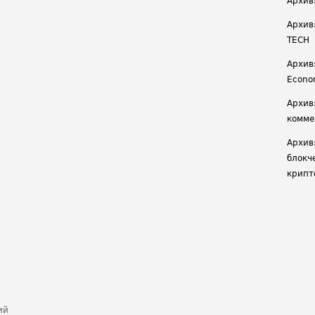
Архив
Архив
TECH
Архив:
Econ
Архив
комме
Архив
блокч
крипт
ий