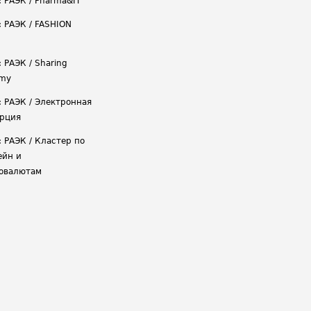
: РАЭК / Pharma&IT
: РАЭК / FASHION
 РАЭК / Sharing
omy
: РАЭК / Электронная
рция
: РАЭК / Кластер по
ейн и
овалютам