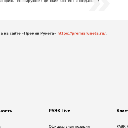
диторию, генерирующих детский контент и создающих
да на сайте «Премии Рунета»
https://premiaruneta.ru/
.
ность
РАЭК Live
Клас
а
Официальная позиция
РАЭК 