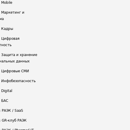
 Mobile
/ Маркетинг и
ма
/ Кадры
/ Цифровая
тность
/ Защита и хранение
нальных данных
/ Цифровые СМИ
/ Инфобезопасность
 Digital
/ БАС
: РАЭК / SaaS
: GR-клуб РАЭК