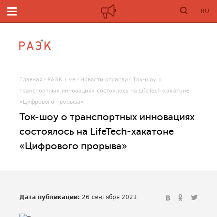
RU
Главная
РАЭК Live
Новости отрасли
Ток-шоу о
транспортных инновациях состоялось на LifeTech-хакатоне
«Цифрового прорыва»
Ток-шоу о транспортных инновациях
состоялось на LifeTech-хакатоне
«Цифрового прорыва»
Дата публикации:
26 сентября 2021