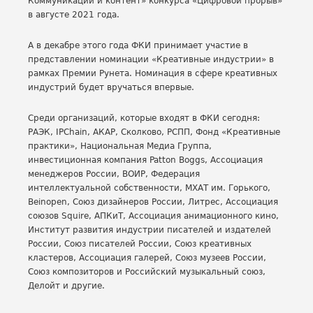
Коммуникации и контент» конкурса «Цифровой прорыв»
в августе 2021 года.
А в декабре этого года ФКИ принимает участие в
представлении номинации «Креативные индустрии» в
рамках Премии Рунета. Номинация в сфере креативных
индустрий будет вручаться впервые.
Среди организаций, которые входят в ФКИ сегодня:
РАЭК, IPChain, АКАР, Сколково, РСПП, Фонд «Креативные
практики», Национальная Медиа Группа,
инвестиционная компания Patton Boggs, Ассоциация
менеджеров России, ВОИР, Федерация
интеллектуальной собственности, МХАТ им. Горького,
Beinopen, Союз дизайнеров России, Литрес, Ассоциация
союзов Squire, АПКиТ, Ассоциация анимационного кино,
Институт развития индустрии писателей и издателей
России, Союз писателей России, Союз креативных
кластеров, Ассоциация галерей, Союз музеев России,
Союз композиторов и Российский музыкальный союз,
Делойт и другие.