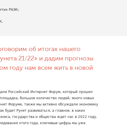
литик РАЭК;
К.
оговорим об итогах нашего
унета 21/22» и дадим прогнозы
том году нам всем жить в новой
дали Российский Интернет Форум, который прошел
я площадка, большое количество людей, много новых
рнет Форуме, также мы активно обсуждали экономику
ак будет Рунет развиваться, а главное, в каких
изнеса, государства и общества ждет нас в 2022 году.
ледования этого года, ключевые цифры мы уже