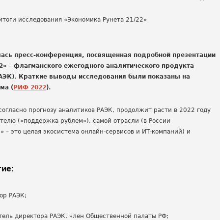
оялась пресс-конференция, посвященная подробной презентации
2» – флагманского ежегодного аналитического продукта
АЭК). Краткие выводы исследования были показаны на
ма (
РИФ 2022
).
 согласно прогнозу аналитиков РАЭК, продолжит расти в 2022 году
ателю («поддержка рублем»), самой отрасли (в России
– это целая экосистема онлайн-сервисов и ИТ-компаний) и
ие:
тор РАЭК;
итель директора РАЭК, член Общественной палаты РФ;