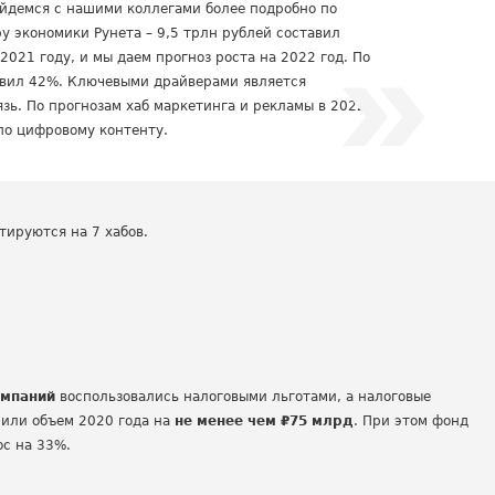
ойдемся с нашими коллегами более подробно по
у экономики Рунета – 9,5 трлн рублей составил
2021 году, и мы даем прогноз роста на 2022 год. По
авил 42%. Ключевыми драйверами является
зь. По прогнозам хаб маркетинга и рекламы в 2022
 по цифровому контенту.
тируются на 7 хабов.
омпаний
воспользовались налоговыми льготами, а налоговые
сили объем 2020 года на
не менее чем ₽75 млрд
. При этом фонд
ос на 33%.