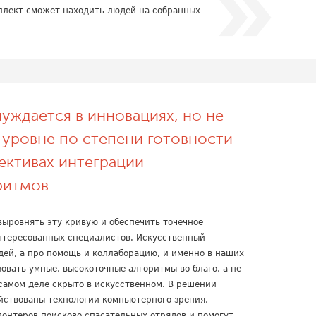
еллект сможет находить людей на собранных
уждается в инновациях, но не
 уровне по степени готовности
ективах интеграции
ритмов.
выровнять эту кривую и обеспечить точечное
нтересованных специалистов. Искусственный
дей, а про помощь и коллаборацию, и именно в наших
овать умные, высокоточные алгоритмы во благо, а не
а самом деле скрыто в искусственном. В решении
йствованы технологии компьютерного зрения,
лонтёров поисково спасательных отрядов и помогут