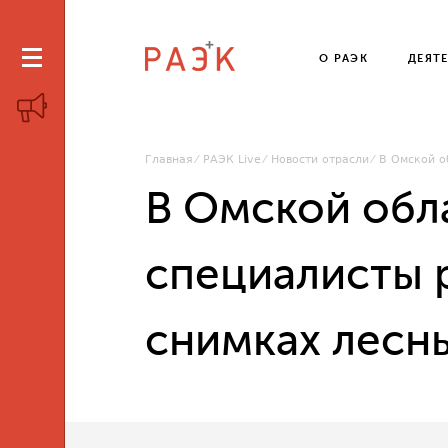
О РАЭК
ДЕЯТ
Главная
РАЭК Live
Новости отрасли
В Омской о
В Омской обл
специалисты 
снимках лесн