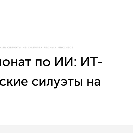
кие силуэты на снимках лесных массивов
онат по ИИ: ИТ-
ские силуэты на