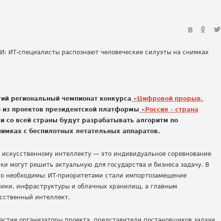
тий региональный чемпионат конкурса
«Цифровой прорыв.
 из проектов президентской платформы
«Россия – страна
ки со всей страны будут разрабатывать алгоритм по
имках с беспилотных летательных аппаратов.
 искусственному интеллекту — это индивидуальное соревнование
ки могут решить актуальную для государства и бизнеса задачу. В
но необходимы: ИТ-приоритетами стали импортозамещение
ники, инфраструктуры и облачных хранилищ, а главным
сственный интеллект.
астие организаторы проекта, представители постановщиков задачи,