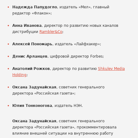
Надежда Папудогло
, издатель «Мел», главный
редактор «Флакон»;
Анна Иванова
, директор по развитию новых каналов
дистрибуции
Rambler&Co
;
Алексей Пономарь
, издатель «Лайфхакер»;
Денис Арланцев
, цифровой директор Forbes;
Анатолий Рожков
, директор по развитию
Shkulev Media
Holding
;
Оксана Задунайская
, советник генерального
директора «Российская газета»;
Юлия Тонконогова
, издатель НЭН.
Оксана Задунайская
, советник генерального
директора «Российская газета», прокомментировала
влияние внешней ситуации на внутреннюю работу