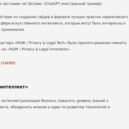
м частными чат ботами. (ChatGPT иностранный пример)
йствии по созданию гайдов в формате лучших практик нормативного
в сфере искусственного интеллекта, которые могут быть интересны и
о применения.
стера «РАЭК / Privacy & Legal Tech» было принято решение сменить
 на «РАЭК / Privacy & Legal Innovation».
о
ссылке
 интеллект»
 интеллектуализации бизнеса, повысить уровень знаний о
екта, объединить мнения и идеи по развитию технологий и