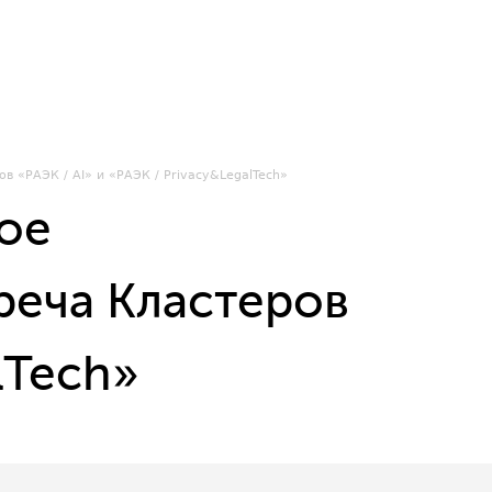
 «РАЭК / AI» и «РАЭК / Privacy&LegalTech»
ое
реча Кластеров
lTech»