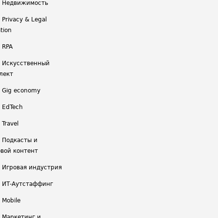
/ Недвижимость
 Privacy & Legal
tion
 RPA
/ Искусственный
лект
/ Gig economy
/ EdTech
 Travel
/ Подкасты и
вой контент
/ Игровая индустрия
/ ИТ-Аутстаффинг
 Mobile
/ Маркетинг и