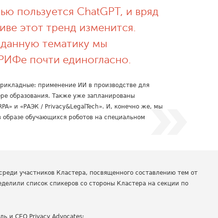
ью пользуется ChatGPT, и вряд
иве этот тренд изменится.
 данную тематику мы
 РИФе почти единогласно.
прикладные: применение ИИ в производстве для
ере образования. Также уже запланированы
A» и «РАЭК / Privacy&LegalTech». И, конечно же, мы
в образе обучающихся роботов на специальном
 среди участников Кластера, посвященного составлению тем от
еделили список спикеров со стороны Кластера на секции по
ель и CEO Privacy Advocates: