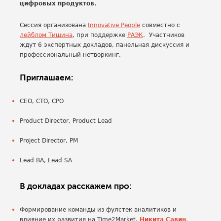
цифровых продуктов.
Сессия организована
Innovative People
совместно с
лейблом Тишина
, при поддержке
РАЭК
. Участников
ждут 6 экспертных докладов, панельная дискуссия и
профессиональный нетворкинг.
Приглашаем:
CEO, CTO, CPO
Product Director, Product Lead
Project Director, PM
Lead BA, Lead SA
В докладах расскажем про:
Формирование команды из фулстек аналитиков и
влияние их развития на Time2Market.
Никита Савин
,