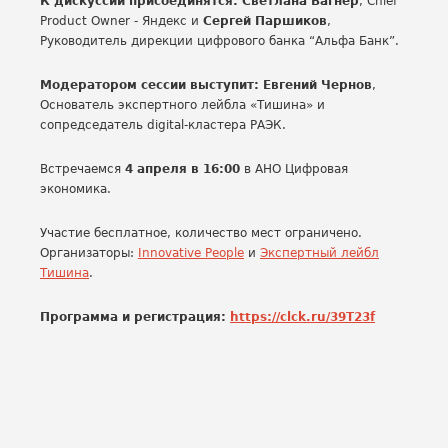
К дискуссии присоединятся:
Светлана Вагнер
, Сhief
Product Owner - Яндекс и
Сергей Паршиков
,
Руководитель дирекции цифрового банка “Альфа Банк”.
Модератором сессии выступит: Евгений Чернов
,
Основатель экспертного лейбла «Тишина» и
сопредседатель digital-кластера РАЭК.
Встречаемся
4 апреля в 16:00
в АНО Цифровая
экономика.
Участие бесплатное, количество мест ограничено.
Организаторы:
Innovative People
и
Экспертный лейбл
Тишина
.
Программа и регистрация:
https://clck.ru/39T23f