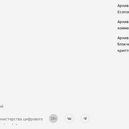
Архив:
Econ
Архив
комме
Архив
блокч
крипт
ий
инистерства цифрового
ссийской Федерации