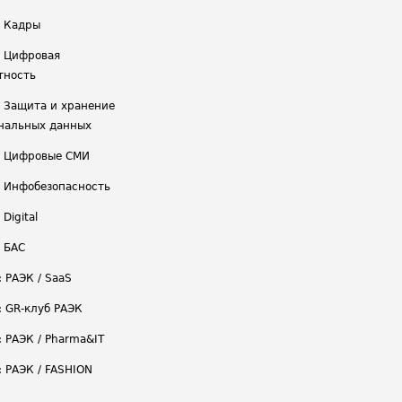
/ Кадры
/ Цифровая
тность
/ Защита и хранение
нальных данных
/ Цифровые СМИ
/ Инфобезопасность
 Digital
/ БАС
: РАЭК / SaaS
: GR-клуб РАЭК
: РАЭК / Pharma&IT
: РАЭК / FASHION