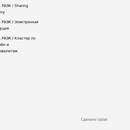
 РАЭК / Sharing
omy
: РАЭК / Электронная
рция
: РАЭК / Кластер по
ейн и
овалютам
Сделано
Uplab