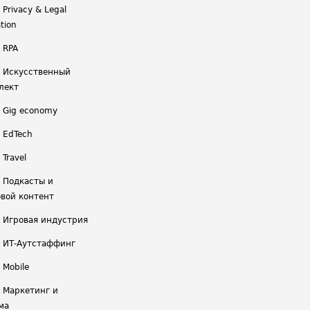
 Privacy & Legal
tion
 RPA
/ Искусственный
лект
/ Gig economy
/ EdTech
 Travel
/ Подкасты и
вой контент
/ Игровая индустрия
/ ИТ-Аутстаффинг
 Mobile
/ Маркетинг и
ма