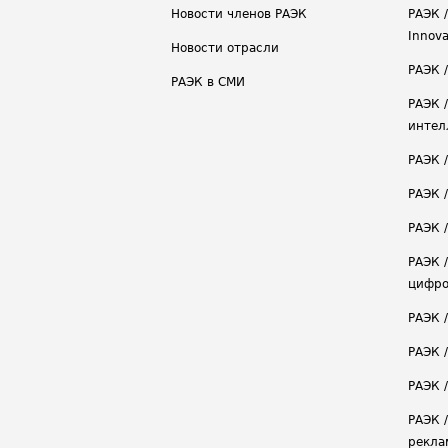
Новости членов РАЭК
РАЭК /
Innova
Новости отрасли
РАЭК /
РАЭК в СМИ
РАЭК 
интел
РАЭК 
РАЭК 
РАЭК /
РАЭК 
цифро
РАЭК 
РАЭК 
РАЭК /
РАЭК 
рекла