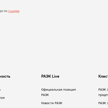
дя по
ссылке
.
ность
РАЭК Live
Клас
а
Официальная позиция
РАЭК 
РАЭК
предп
тия
Новости РАЭК
РАЭК 