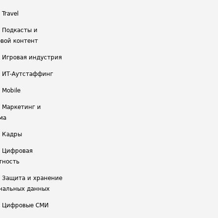
 Travel
/ Подкасты и
вой контент
/ Игровая индустрия
/ ИТ-Аутстаффинг
 Mobile
/ Маркетинг и
ма
/ Кадры
/ Цифровая
тность
/ Защита и хранение
нальных данных
/ Цифровые СМИ