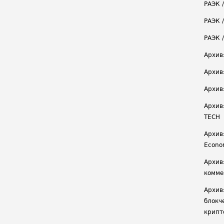
РАЭК 
РАЭК /
РАЭК 
Архив
Архив
Архив
Архив
TECH
Архив:
Econ
Архив
комме
Архив
блокч
крипт