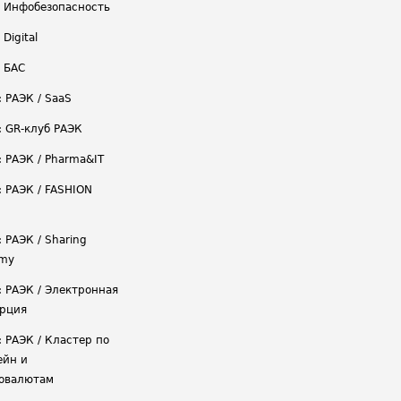
/ Инфобезопасность
 Digital
/ БАС
: РАЭК / SaaS
: GR-клуб РАЭК
: РАЭК / Pharma&IT
: РАЭК / FASHION
 РАЭК / Sharing
omy
: РАЭК / Электронная
рция
: РАЭК / Кластер по
ейн и
овалютам