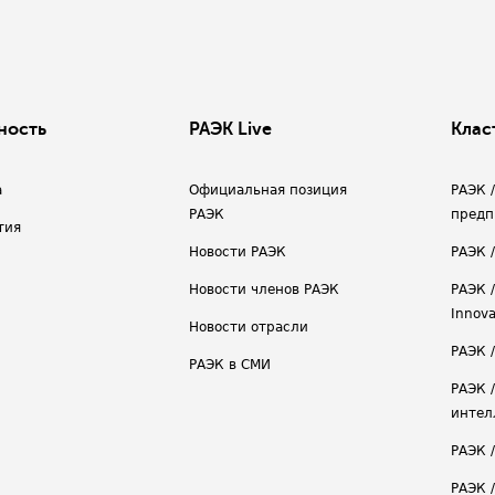
ность
РАЭК Live
Клас
а
Официальная позиция
РАЭК 
РАЭК
предп
тия
Новости РАЭК
РАЭК 
Новости членов РАЭК
РАЭК /
Innova
Новости отрасли
РАЭК /
РАЭК в СМИ
РАЭК 
интел
РАЭК 
РАЭК 