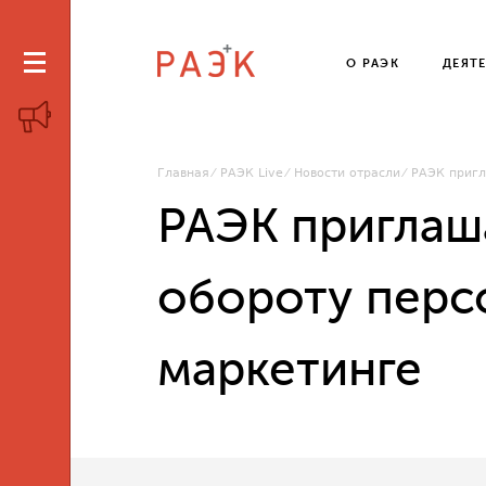
О РАЭК
ДЕЯТ
Главная
РАЭК Live
Новости отрасли
РАЭК пригл
РАЭК приглаш
обороту перс
маркетинге