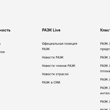
ность
РАЭК Live
Клас
а
Официальная позиция
РАЭК 
РАЭК
предп
тия
Новости РАЭК
РАЭК 
Новости членов РАЭК
РАЭК /
Innova
Новости отрасли
РАЭК /
РАЭК в СМИ
РАЭК 
интел
РАЭК 