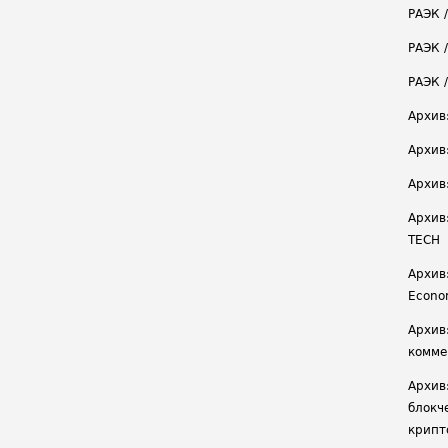
РАЭК 
РАЭК /
РАЭК 
Архив
Архив
Архив
Архив
TECH
Архив:
Econ
Архив
комме
Архив
блокч
крипт