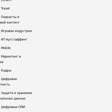
/ EdTech
 Travel
/ Подкасты и
вой контент
/ Игровая индустрия
/ ИТ-Аутстаффинг
 Mobile
/ Маркетинг и
ма
/ Кадры
/ Цифровая
тность
/ Защита и хранение
нальных данных
/ Цифровые СМИ