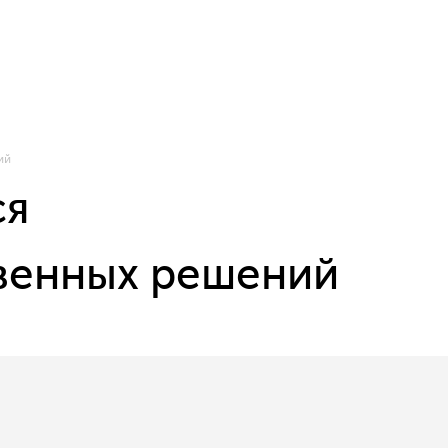
ий
ся
твенных решений