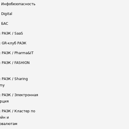
/ Инфобезопасность
 Digital
/ БАС
: РАЭК / SaaS
: GR-клуб РАЭК
: РАЭК / Pharma&IT
: РАЭК / FASHION
 РАЭК / Sharing
omy
: РАЭК / Электронная
рция
: РАЭК / Кластер по
ейн и
овалютам