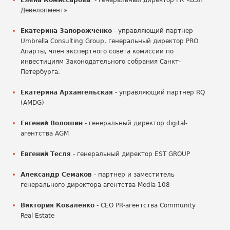
Елена Комиссарова
- генеральный директор ГК «БЭЛ
Девелопмент»
Екатерина Запорожченко
- управляющий партнер
Umbrella Consulting Group, генеральный директор PRO
Апарты, член экспертного совета комиссии по
инвестициям Законодательного собрания Санкт-
Петербурга.
Екатерина Архангельская
- управляющий партнер RQ
(AMDG)
Евгений Волошин
- генеральный директор digital-
агентства AGM
Евгений Тесля
- генеральный директор EST GROUP
Александр Семаков
- партнер и заместитель
генерального директора агентства Media 108
Виктория Коваленко
- СEO PR-агентства Сommunity
Real Estate