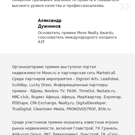
символом признания значимости проекта и показателя
высокого уровня качества и профессионализма.
Александр
Дужников
Основатель премии Move Realty Awards,
сооснователь международного холдинга
A3F
Организаторами премии выступили портал
недвижимости Move.ru и партнерская сеть Marketcall.
Среди партнеров мероприятия – Digniori Arts, LeadIdeal,
SuitWay, Lucky Dress. Информационные партнеры
премии - ЯДома, Novikov TV, РАЭК, TimeOut, Restate.ru,
MRC-club, Яндекс Афиша, Афиша, МирКвартир, Expomap,
RTBSape, CPA Exchange, Realty.ru, DigitalDeveloper,
TrueDigital. Cleantown Media, PRONOVOSTROY, BSN.ru
Среди участников премии оказались известные игроки
рынка недвижимости, включая Главстрой, ГК Гранель,
AdAurum Group, РКС Девелопмент, Донстрой, ГК «Галс-