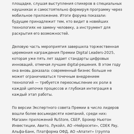
площадке, слушая выступления спикеров в специальных
наушниках и самостоятельно формируя программу через
мобильное приложение. Итоги форума показали:
будущее принадлежит тем, кто видит в новейших
технологиях не замену человеку, а инструмент для
раскрытия его возможностей.
Деловую часть мероприятия завершила торжественная
церемония награждения Премии Digital Leaders-2025,
которая уже пять лет задает стандарты цифровых
инноваций, отмечая лучшие digital-решения. В этом году
она вновь доказала: современный бизнес больше не
может ограничиваться точечным внедрением
технологий — требуется переосмысление их роли в
каждой цепочке процессов и глубокая интеграция в
каждый этап работы.
По версии Экспертного совета Премии в число лидеров
вошли более восьмидесяти компаний, среди них:
Магазин приложений RuStore, СБЕР, Брокер Ньютон
Инвестиции, Авито, Лукойл, АО «Нейросети», CDEK Pay,
Альфа-Банк, Платформа ОФД, АО «Апатит» (группа