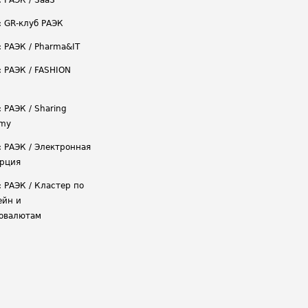
: РАЭК / SaaS
: GR-клуб РАЭК
: РАЭК / Pharma&IT
: РАЭК / FASHION
 РАЭК / Sharing
omy
: РАЭК / Электронная
рция
: РАЭК / Кластер по
ейн и
овалютам