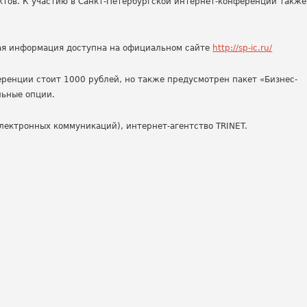
ктов. К участию в Санкт-Петербургской интернет-конференции также
ая информация доступна на официальном сайте
http://sp-ic.ru/
ренции стоит 1000 рублей, но также предусмотрен пакет «Бизнес-
льные опции.
лектронных коммуникаций), интернет-агентство TRINET.