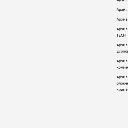
Архив
Архив
Архив
Архив
TECH
Архив:
Econ
Архив
комме
Архив
блокч
крипт