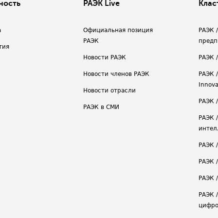
ность
РАЭК Live
Клас
а
Официальная позиция
РАЭК 
РАЭК
предп
тия
Новости РАЭК
РАЭК 
Новости членов РАЭК
РАЭК /
Innova
Новости отрасли
РАЭК /
РАЭК в СМИ
РАЭК 
интел
РАЭК 
РАЭК 
РАЭК /
РАЭК 
цифро