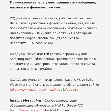
Приложение теперь умеет принимать сообщения,
находясь в фоновом режиме.
ICQ для мобильных устройств, работающих на Samsung
Bada, теперь работает в фоновом режиме, уведомляя
пользователей о новых сообщениях звуковым сигналом
или вибрацией. На иконке приложения в это время
появится цифра, обозначающая количество
непрочитанных сообщений.
Из других возможностей свежей версии ICQ для
Samsung Bada: обновлённая графика для телефонов с
экраном HVGA, усовершенствование настроек списка
контактов и новые смайлики.
ICQ 1.1 доступна для смартфонов Wave Y, Wave 525,
Wave III и т.д. Скачать ее можно на официальном сайте:
http://www.icq.com/download/
mobile/bada/ru
Instant
M
essaging
– бизнес-направление,
объединяющее IM-продукты Mail.Ru Group: ICQ
(
http://www.icq.com/ru
) и Mail.Ru Агент