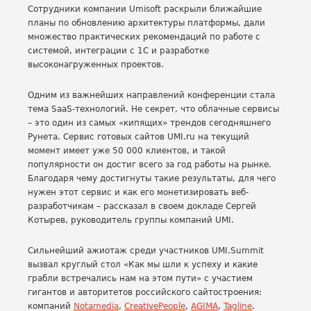
Сотрудники компании Umisoft раскрыли ближайшие
планы по обновлению архитектуры платформы, дали
множество практических рекомендаций по работе с
системой, интеграции с 1С и разработке
высоконагруженных проектов.
Одним из важнейших направлений конференции стала
тема SaaS-технологий. Не секрет, что облачные сервисы
– это один из самых «кипящих» трендов сегодняшнего
Рунета. Сервис готовых сайтов UMI.ru на текущий
момент имеет уже 50 000 клиентов, и такой
популярности он достиг всего за год работы на рынке.
Благодаря чему достигнуты такие результаты, для чего
нужен этот сервис и как его монетизировать веб-
разработчикам – рассказал в своем докладе Сергей
Котырев, руководитель группы компаний UMI.
Сильнейший ажиотаж среди участников UMI.Summit
вызвал круглый стол «Как мы шли к успеху и какие
грабли встречались нам на этом пути» с участием
гигантов и авторитетов российского сайтостроения:
компаний
Notamedia
,
CreativePe
ople
,
AGIMA
,
Tagline
.