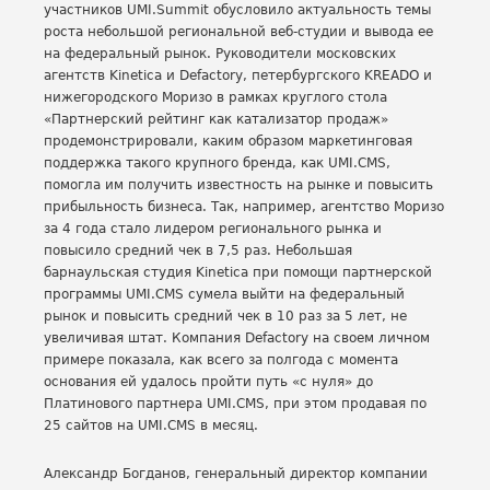
участников UMI.Summit обусловило актуальность темы
роста небольшой региональной веб-студии и вывода ее
на федеральный рынок. Руководители московских
агентств Kinetica и Defactory, петербургского KREADO и
нижегородского Моризо в рамках круглого стола
«Партнерский рейтинг как катализатор продаж»
продемонстрировали, каким образом маркетинговая
поддержка такого крупного бренда, как UMI.CMS,
помогла им получить известность на рынке и повысить
прибыльность бизнеса. Так, например, агентство Моризо
за 4 года стало лидером регионального рынка и
повысило средний чек в 7,5 раз. Небольшая
барнаульская студия Kinetica при помощи партнерской
программы UMI.CMS сумела выйти на федеральный
рынок и повысить средний чек в 10 раз за 5 лет, не
увеличивая штат. Компания Defactory на своем личном
примере показала, как всего за полгода с момента
основания ей удалось пройти путь «с нуля» до
Платинового партнера UMI.CMS, при этом продавая по
25 сайтов на UMI.CMS в месяц.
Александр Богданов, генеральный директор компании