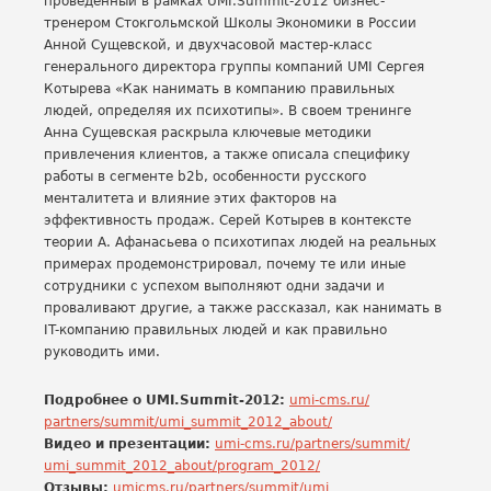
проведенный в рамках UMI.Summit-2012 бизнес-
тренером Стокгольмской Школы Экономики в России
Анной Сущевской, и двухчасовой мастер-класс
генерального директора группы компаний UMI Сергея
Котырева «Как нанимать в компанию правильных
людей, определяя их психотипы». В своем тренинге
Анна Сущевская раскрыла ключевые методики
привлечения клиентов, а также описала специфику
работы в сегменте b2b, особенности русского
менталитета и влияние этих факторов на
эффективность продаж. Серей Котырев в контексте
теории А. Афанасьева о психотипах людей на реальных
примерах продемонстрировал, почему те или иные
сотрудники с успехом выполняют одни задачи и
проваливают другие, а также рассказал, как нанимать в
IT-компанию правильных людей и как правильно
руководить ими.
Подробнее о UMI.Summit-2012:
umi-cms.ru/
partners/summit/umi_summit_
2012_about/
Видео и презентации:
umi-cms.ru/partners/summit/
umi_summit_2012_about/program_
2012/
Отзывы:
umicms.ru/partners/summit/umi_