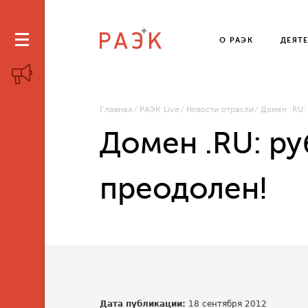
О РАЭК
ДЕЯТ
Главная
РАЭК Live
Новости отрасли
Домен .RU:
Домен .RU: р
преодолен!
Дата публикации:
18 сентября 2012