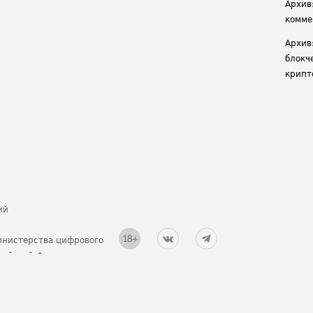
Архив
комме
Архив
блокч
крипт
ий
инистерства цифрового
ссийской Федерации