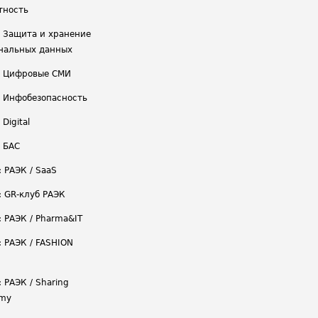
тность
/ Защита и хранение
нальных данных
/ Цифровые СМИ
/ Инфобезопасность
 Digital
/ БАС
: РАЭК / SaaS
: GR-клуб РАЭК
: РАЭК / Pharma&IT
: РАЭК / FASHION
 РАЭК / Sharing
omy