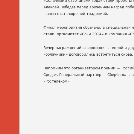
«Облачными стартапами года» стали проекты 
Алексей Лебедев перед вручением наград поб
шансы стать хорошей традицией.
Финал мероприятия обозначила специальная н
стали: оргкомитет «Сочи 2014» и компания «С
Вечер награждений завершился в теплой и дру
«облачники» договорились встретиться снова.
Напомним что организатором премии — Россий
Среда». Генеральный партнер — Сбербанк, гл
«Ростелеком».