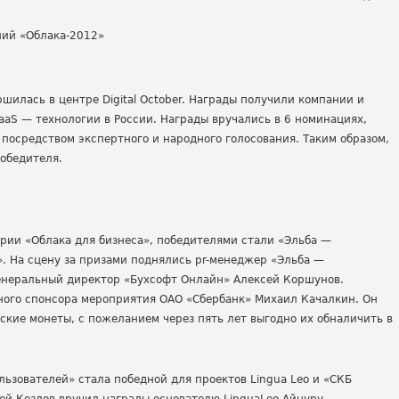
шилась в центре Digital October. Награды получили компании и
aS — технологии в России. Награды вручались в 6 номинациях,
 посредством экспертного и народного голосования. Таким образом,
обедителя.
рии «Облака для бизнеса», победителями стали «Эльба —
. На сцену за призами поднялись pr-менеджер «Эльба —
генеральный директор «Бухсофт Онлайн» Алексей Коршунов.
ного спонсора мероприятия ОАО «Сбербанк» Михаил Качалкин. Он
кие монеты, с пожеланием через пять лет выгодно их обналичить в
ьзователей» стала победной для проектов Lingua Leo и «СКБ