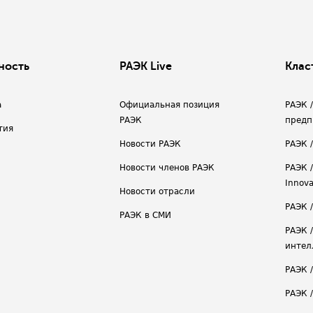
ность
РАЭК Live
Клас
а
Официальная позиция
РАЭК 
РАЭК
предп
тия
Новости РАЭК
РАЭК 
Новости членов РАЭК
РАЭК /
Innova
Новости отрасли
РАЭК /
РАЭК в СМИ
РАЭК 
интел
РАЭК 
РАЭК 