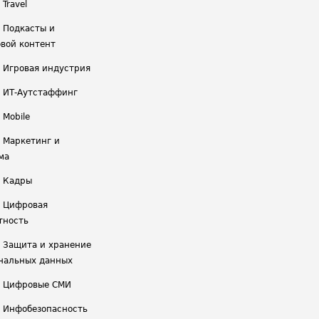
 Travel
/ Подкасты и
вой контент
/ Игровая индустрия
/ ИТ-Аутстаффинг
 Mobile
/ Маркетинг и
ма
/ Кадры
/ Цифровая
тность
/ Защита и хранение
нальных данных
/ Цифровые СМИ
/ Инфобезопасность