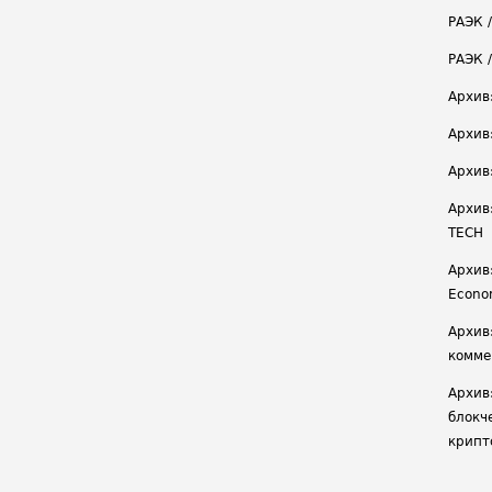
РАЭК /
РАЭК 
Архив
Архив
Архив
Архив
TECH
Архив:
Econ
Архив
комме
Архив
блокч
крипт