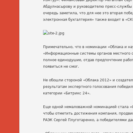
Контур». Финансовый директор Мегаплан Серг
Абдулнасырову и руководителю пресс-службы 
очередь заметила, что для нее это вторая поб
электронная бухгалтерия» также входит в «СК
Примечательно, что в номинации «Облака и н
«Информационные системы органов местного с
полное единодушие, отдав предпочтение работ
появиться не смог.
Не обошли стороной «Облака 2012» и создате
результатам экспертного голосования победил
категории «Битрикс 24».
Еще одной немаловажной номинацией стала «Об
чтобы отметить достижения компания, продви
РАЭК Сергей Плуготаренко, а победителями дан