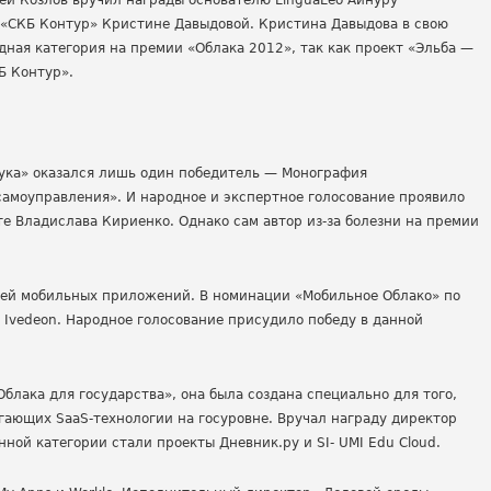
ей Козлов вручил награды основателю LinguaLeo Айнуру
«СКБ Контур» Кристине Давыдовой. Кристина Давыдова в свою
едная категория на премии «Облака 2012», так как проект «Эльба —
Б Контур».
аука» оказался лишь один победитель — Монография
амоуправления». И народное и экспертное голосование проявило
е Владислава Кириенко. Однако сам автор из-за болезни на премии
лей мобильных приложений. В номинации «Мобильное Облако» по
 Ivedeon. Народное голосование присудило победу в данной
лака для государства», она была создана специально для того,
гающих SaaS-технологии на госуровне. Вручал награду директор
ной категории стали проекты Дневник.ру и SI- UMI Edu Cloud.