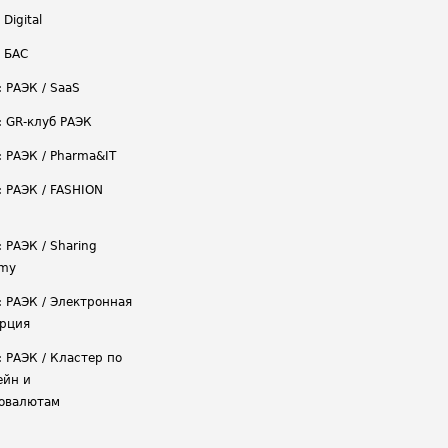
 Digital
/ БАС
: РАЭК / SaaS
: GR-клуб РАЭК
: РАЭК / Pharma&IT
: РАЭК / FASHION
 РАЭК / Sharing
omy
: РАЭК / Электронная
рция
: РАЭК / Кластер по
ейн и
овалютам