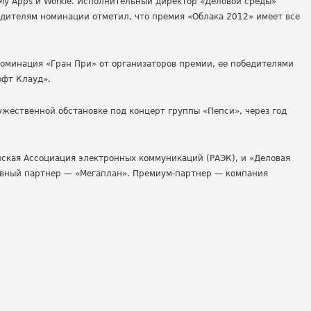
My Apps и Workle. Исполнительный директор «Деловой среды»
едителям номинации отметил, что премия «Облака 2012» имеет все
оминация «Гран При» от организаторов премии, ее победителями
офт Клауд».
жественной обстановке под концерт группы «Пепси», через год
ская Ассоциация электронных коммуникаций (РАЭК), и «Деловая
авный партнер — «Мегаплан». Премиум-партнер — компания