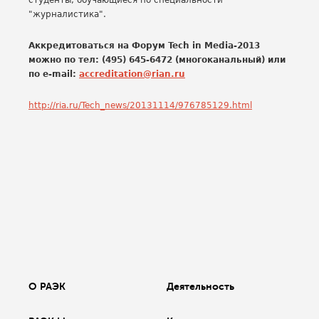
студенты, обучающиеся по специальности
"журналистика".
Аккредитоваться на Форум Tech in Media-2013
можно по тел: (495) 645-6472 (многоканальный) или
по е-mail:
accreditation@rian.ru
http://ria.ru/Tech_news/20131114/976785129.html
О РАЭК
Деятельность