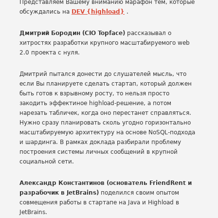
Представляем Вашему вниманию марафон тем, которые
обсуждались на
DEV {highload}
.
Дмитрий Бородин (CIO Topface)
рассказывал о
хитростях разработки крупного масштабируемого web
2.0 проекта с нуля.
Дмитрий пытался донести до слушателей мысль, что
если Вы планируете сделать стартап, который должен
быть готов к взрывному росту, то нельзя просто
закодить эффектиное highload-решение, а потом
нарезать табличек, когда оно перестанет справляться.
Нужно сразу планировать сколь угодно горизонтально
масштабируемую архитектуру на основе NoSQL-подхода
и шардинга. В рамках доклада разбирали проблему
построения системы личных сообщений в крупной
социальной сети.
Александр Константинов (основатель FriendRent и
разрабочик в JetBrains)
поделился своим опытом
совмещения работы в стартапе на Java и Highload в
JetBrains.