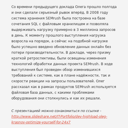
Со времени предыдущего доклада Олега прошло полгода
и они сделали серьезный рывок вперёд. В 2008 году
система хранения SEMrush была построена на базе
сочетания SQL с файловым хранилищем и позволяла
выдерживать нагрузку примерно в 3 миллиона запросов
в день. К моменту прошлого выступления нагрузка
возросла на порядок, а сейчас на подобной нагрузке
было успешно введено обновление данных онлайн без
потери производительности. В докладе, через призму
краткой ретроспективы, были освещены изменения
технологий обработки данных проекта SEMrush. В ходе
выступления был проведен обзор изменившихся
требований к системе, как в плане надёжности, так и
скорости реакции на запросы пользователей. Олег
рассказал как в рамках продуктов SEMrush используется
файловая база данных, с какими проблемами
оборудования они столкнулись и как их решали.
С презентацией можно ознакомиться по ссылке -
http://www.slideshare.net/IT-Portfolio/dev-highload-oleg-
krasnov-optimize-yourself-for-24x7