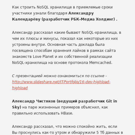
Как строить NoSQL хранилище в приемлемые сроки
участники узнали благодаря
Александру
Календарёву (разработчик РБК-Медиа Холдинг) .
Александр рассказал какие бывают NoSQL-хранилища, в
чем их плюсы и минусы, показал как некоторые из них
устроены внутри. Основная часть доклада была
посвящена способам хранения лайков в рамках сайта
знакомств Love Planet и их собственной реализации
NoSQL-хранилища на основе протокола Memcached.
С презентацией можно ознакомиться по ссылке -
http://www.slideshare.net/IT-Portfolio/16-dev-highload-
highload
Александр Чистяков (ведущий разработчик Git in
Sky)
на паре жизненных примеров объяснил, как
правильно использовать HBase.
Александр рассказал, что можно спокойно жить, если
Вы проснулись как-то утром и обнаружили 5 Тб данных в