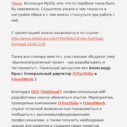
HBase
. Используя MySQL или что-то подобное такое было
бы невозможно. Слушатели узнали в чем тонкости в
настройке HBase и с чем можно столнуться при работе с
ней.
С презентацией можно ознакомиться по ссылке -
http://www.slideshare.net/IT-Portfolio/16-dev-highload-
highload-29361239
Также все спикеры вместе с участниками обсудили тему
«Высоконагруженный проект - как разрабатывать и
тестировать?». Панельную дискуссию вел
Александр
Красс (генеральный директор
IT-Portfolio
и
FriendWork
)
.
Благодаря
DEV {highload}
профессиональные веб-
разработчики смогли обменяться опытом. Мероприятия,
проводимые компаниями
IT-Portfolio
и
FriendWork
,
служат отличной возможностью познакомиться и
пообщаться с высококвалифицированными
профессионалами, а также получить необходимые
знания для развития и создания своих проектов.