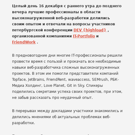
Целый день 16 декабря с раннего утра до позднего
вечера лучшие профессионалы в области
высоконагруженной веб-разработки делились
своим опытом и отвечали на вопросы участников
петербургской конференции
DEV {highload}
,
организованной компаниями
IT-Portfolio
и
FriendWork
.
В предновогодние дни многие IT-профессионалы решили
провести время с пользой и прокачать все необходимые
навыки веб-разработчика сложных высоконагруженных
проектов. В этом им помогли представители компаний
Topface, JetBrains, FriendRent, waveaccess, SEMrush, РБК-
Медиа Холдинг, Love Planet, Git in Sky. Спикеры
поделились секретами успеха своих проектов, при этом,
не забыв рассказать про неудачный опыт.
В перерывах между докладами участники знакомились и
делились мнениями об актуальных проблемах веб-
разработки.