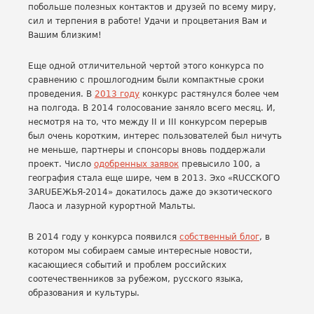
побольше полезных контактов и друзей по всему миру,
сил и терпения в работе! Удачи и процветания Вам и
Вашим близким!
Еще одной отличительной чертой этого конкурса по
сравнению с прошлогодним были компактные сроки
проведения. В
2013 году
конкурс растянулся более чем
на полгода. В 2014 голосование заняло всего месяц. И,
несмотря на то, что между II и III конкурсом перерыв
был очень коротким, интерес пользователей был ничуть
не меньше, партнеры и спонсоры вновь поддержали
проект. Число
одобренных заявок
превысило 100, а
география стала еще шире, чем в 2013. Эхо «RUССКОГО
ЗАRUБЕЖЬЯ-2014» докатилось даже до экзотического
Лаоса и лазурной курортной Мальты.
В 2014 году у конкурса появился
собственный блог
, в
котором мы собираем самые интересные новости,
касающиеся событий и проблем российских
соотечественников за рубежом, русского языка,
образования и культуры.