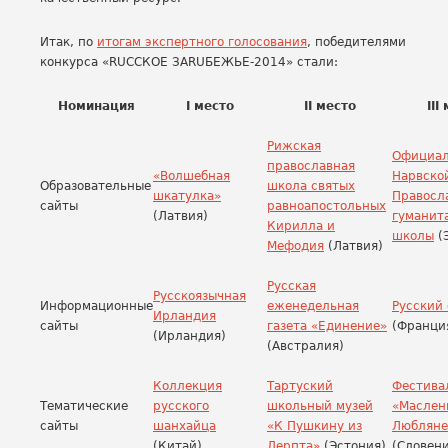
Итак, по
итогам экспертного голосования
, победителями
конкурса «RUССКОЕ ЗАRUБЕЖЬЕ-2014» стали:
Номинация
I место
II место
III
Рижская
Официал
православная
«Волшебная
Нарвско
Образовательные
школа святых
шкатулка»
Правосл
сайты
равноапостольных
(Латвия)
гуманит
Кирилла и
школы
(
Мефодия
(Латвия)
Русская
Русскоязычная
Информационные
еженедельная
Русский
Ирландия
сайты
газета «Единение»
(Франци
(Ирландия)
(Австралия)
Коллекция
Тартуский
Фестива
Тематические
русского
школьный музей
«Маслен
сайты
шанхайца
«К Пушкину из
Любляне
(Китай)
Дерпта»
(Эстония)
(Словени