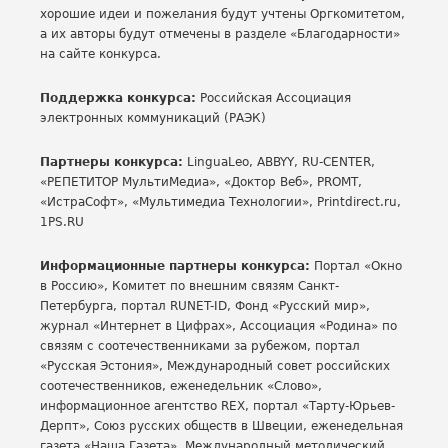
хорошие идеи и пожелания будут учтены Оргкомитетом,
а их авторы будут отмечены в разделе «Благодарности»
на сайте конкурса.
Поддержка конкурса:
Российская Ассоциация
электронных коммуникаций (РАЭК)
Партнеры конкурса:
LinguaLeo, ABBYY, RU-CENTER,
«РЕПЕТИТОР МультиМедиа», «Доктор Веб», PROMT,
«ИстраСофт», «Мультимедиа Технологии», Printdirect.ru,
1PS.RU
Информационные партнеры конкурса:
Портал «Окно
в Россию», Комитет по внешним связям Санкт-
Петербурга, портал RUNET-ID, Фонд «Русский мир»,
журнал «Интернет в Цифрах», Ассоциация «Родина» по
связям с соотечественниками за рубежом, портал
«Русская Эстония», Международный совет российских
соотечественников, еженедельник «Слово»,
информационное агентство REX, портал «Тарту-Юрьев-
Дерпт», Союз русских обществ в Швеции, еженедельная
газета «Наша Газета», Международный методический