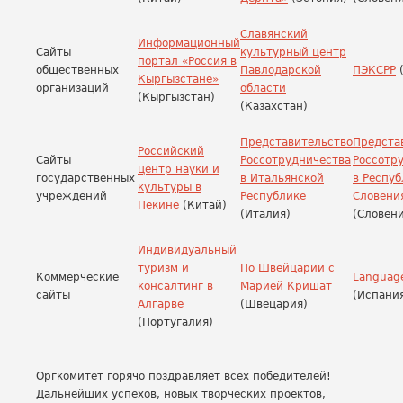
Славянский
Информационный
Сайты
культурный центр
портал «Россия в
общественных
Павлодарской
ПЭКСРР
(
Кыргызстане»
организаций
области
(Кыргызстан)
(Казахстан)
Представительство
Предста
Российский
Сайты
Россотрудничества
Россотр
центр науки и
государственных
в Итальянской
в Респуб
культуры в
учреждений
Республике
Словени
Пекине
(Китай)
(Италия)
(Словени
Индивидуальный
туризм и
По Швейцарии с
Коммерческие
Language
консалтинг в
Марией Кришат
сайты
(Испани
Алгарве
(Швецария)
(Португалия)
Оргкомитет горячо поздравляет всех победителей!
Дальнейших успехов, новых творческих проектов,