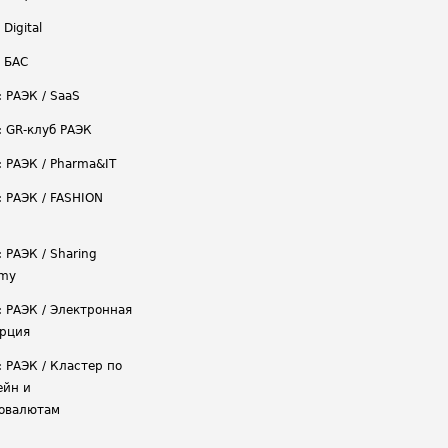
 Digital
/ БАС
: РАЭК / SaaS
: GR-клуб РАЭК
: РАЭК / Pharma&IT
: РАЭК / FASHION
 РАЭК / Sharing
omy
: РАЭК / Электронная
рция
: РАЭК / Кластер по
ейн и
овалютам