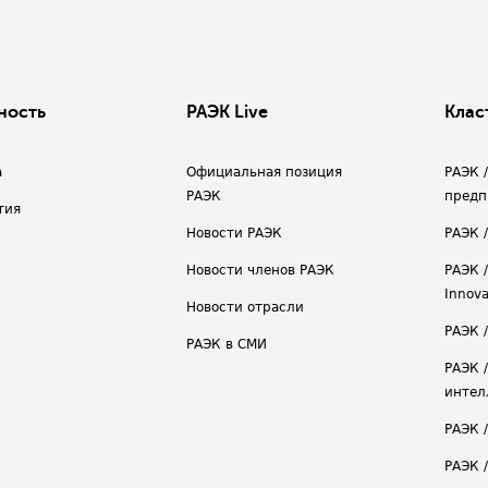
ность
РАЭК Live
Клас
а
Официальная позиция
РАЭК 
РАЭК
предп
тия
Новости РАЭК
РАЭК 
Новости членов РАЭК
РАЭК /
Innova
Новости отрасли
РАЭК /
РАЭК в СМИ
РАЭК 
интел
РАЭК 
РАЭК 