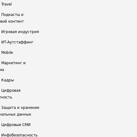
 Travel
/ Подкасты и
вой контент
/ Игровая индустрия
/ ИТ-Аутстаффинг
 Mobile
/ Маркетинг и
ма
/ Кадры
/ Цифровая
тность
/ Защита и хранение
нальных данных
/ Цифровые СМИ
/ Инфобезопасность