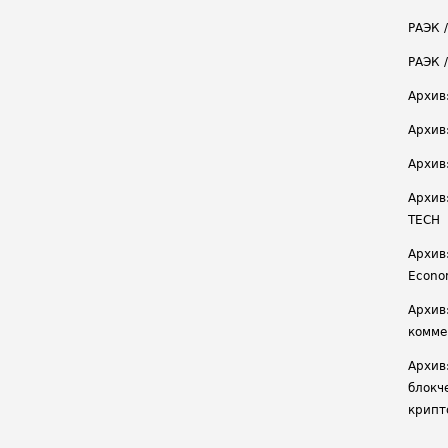
РАЭК /
РАЭК 
Архив
Архив
Архив
Архив
TECH
Архив:
Econ
Архив
комме
Архив
блокч
крипт