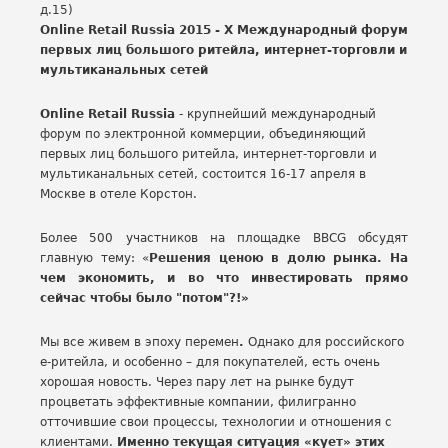
д.15)
Online Retail Russia 2015 -
X Международный форум
первых лиц большого ритейла, интернет-торговли и
мультиканальных сетей
Online Retail Russia
- крупнейший международный
форум по электронной коммерции, объединяющий
первых лиц большого ритейла, интернет-торговли и
мультиканальных сетей, состоится 16-17 апреля в
Москве в отеле Корстон.
Более 500 участников на площадке BBCG обсудят
главную тему: «
Решения ценою в долю рынка. На
чем экономить, и во что инвестировать прямо
сейчас чтобы было "потом"?!»
Мы все живем в эпоху перемен
.
Однако для российского
е-ритейла, и особенно – для покупателей, есть очень
хорошая новость. Через пару лет на рынке будут
процветать эффективные компании, филигранно
отточившие свои процессы, технологии и отношения с
клиентами.
Именно текущая ситуация «кует» этих