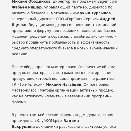
Михаил Ободников
, директор по продажам Sagemcom
Фабьен Ришар
, управляющий партнер, директор по
развитию бизнеса «Смотрёшки»
Жаркын Турсынов
,
генеральный директор ООО «ГорСвязьСервис»
Андрей
Яценко
. Ведущие менеджеры и специалисты компаний
представили форуму ряд новейших технологий, бизнес-
моделей, решений и сервисов, способных экономично и
быстро продвинуть прибыльность и эффективность
среднего операторского бизнеса в новых экономических
реалиях.
После обеда прошел мастер-класс «Увеличение объема
продаж оператора за счет грамотного пакетирования
продуктов», который вел вице-президент по развитию
ГК «Топ-Телеком»
Михаил Нагайцев
. Он же провел
мастер-класс «Методы организации активных продаж:
как не отпугнуть клиента?» в завершении программы
форума.
В рамках третьей сессии форума под модераторством
президента «КлубКОМ.рф»
Вадима
Вахрушина
докладчики рассказали о факторах успеха