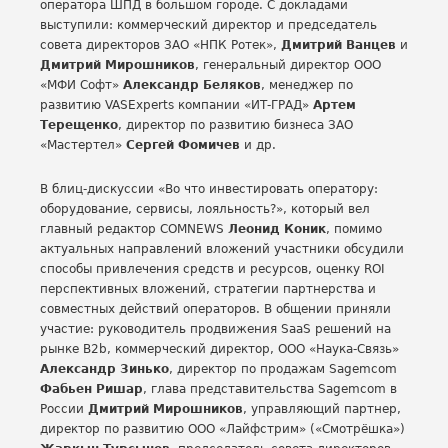
оператора ШПД в большом городе. С докладами
выступили: коммерческий директор и председатель
совета директоров ЗАО «НПК Ротек»,
Дмитрий Ванцев
и
Дмитрий Мирошников
, генеральный директор ООО
«МФИ Софт»
Александр Беляков
, менеджер по
развитию VASExperts компании «ИТ-ГРАД»
Артем
Терещенко
, директор по развитию бизнеса ЗАО
«Мастертел»
Сергей Фомичев
и др.
В блиц-дискуссии «Во что инвестировать оператору:
оборудование, сервисы, лояльность?», который вел
главный редактор COMNEWS
Леонид Коник
, помимо
актуальных направлений вложений участники обсудили
способы привлечения средств и ресурсов, оценку ROI
перспективных вложений, стратегии партнерства и
совместных действий операторов. В общении приняли
участие: руководитель продвижения SaaS решений на
рынке B2b, коммерческий директор, ООО «Наука-Связь»
Александр Зинько
, директор по продажам Sagemcom
Фабьен Ришар
, глава представительства Sagemcom в
России
Дмитрий Мирошников
, управляющий партнер,
директор по развитию ООО «Лайфстрим» («Смотрёшка»)