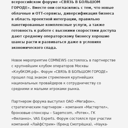
всероссийском форуме «СВЯЗЬ В БОЛЬШОМ
ГОРОДЕ». Вместе они согласились с тем, что новые
облачные и ОТТ-сервисы, диверсификация бизнеса
в область проектной интеграции, правильно
пакетированные комплексные услуги, а также
готовность к работе с высокими скоростями доступа
дают среднему операторскому бизнесу хорошие
шансы расти и развиваться даже в условиях
экономического спада.
Новое мероприятие COMNEWS состоялось в партнерстве
с крупнейшим клубом операторов Москвы
«КлубКОМ.рф». Форум «СВЯЗЬ В БОЛЬШОМ ГОРОДЕ»
прошел под знаком стремления крупнейших
национальных провайдеров к сотрудничеству со
средними и малыми игроками рынка.
Партнером форума выступил ОАО «Мегафон»,
стратегическим партнером – компания «Мастертел»,
бронзовые спонсоры – Sagemcom, «Ротек», ГК
«Филанко», VAS Experts. Форум состоялся при участии
компаний «ЛайфСтрим» (бренд Смотрёшка), «Наука-