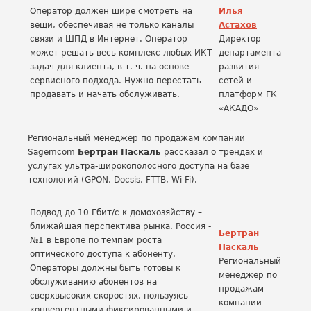
Оператор должен шире смотреть на
Илья
вещи, обеспечивая не только каналы
Астахов
связи и ШПД в Интернет. Оператор
Директор
может решать весь комплекс любых ИКТ-
департамента
задач для клиента, в т. ч. на основе
развития
сервисного подхода. Нужно перестать
сетей и
продавать и начать обслуживать.
платформ ГК
«АКАДО»
Региональный менеджер по продажам компании
Sagemcom
Бертран Паскаль
рассказал о трендах и
услугах ультра-широкополосного доступа на базе
технологий (GPON, Docsis, FTTB, Wi-Fi).
Подвод до 10 Гбит/с к домохозяйству –
ближайшая перспектива рынка. Россия -
Бертран
№1 в Европе по темпам роста
Паскаль
оптического доступа к абоненту.
Региональный
Операторы должны быть готовы к
менеджер по
обслуживанию абонентов на
продажам
сверхвысоких скоростях, пользуясь
компании
конвергентными фиксированными и