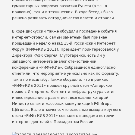
проявил большую заинтересованность как в
гуманитарных вопросах развития Рунета (в т.ч. в
правовых), так и в технических. В ходе беседы было
решено развивать сотрудничество власти и отрасли.
В ходе дискуссии также обсудили последние события
интернет-отрасли, самым заметным был признан
прошедший неделю назад 15-й Российский Интернет
Форум (РИФ+КИБ 2011). Президент поинтересовался у
директора РАЭК Сергея Плуготаренко, есть ли у
западного интернета аналог отечественной
конференции «РИФ+КИБ». Собравшиеся единогласно
отметили, что мероприятие уникально как по формату,
так и по масштабу. Также обсудили, что в рамках
«РИФ+КИБ 2011» прошел круглый стол «Авторское
право в Интернете. Контент и инфраструктура сети:
инвестирование в развитие», возглавлял который
Министр связи и массовых коммуникаций РФ Игорь
Щёголев. Было отмечено, что основные выводы круглого
стола «РИФ+КИБ 2011» совпали с выводами встречи
интернет-деятелей с Президентом России.