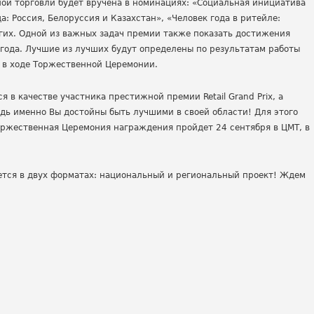
чной торговли будет вручена в номинациях: «Социальная инициатива
а: Россия, Белоруссия и Казахстан», «Человек года в ритейле:
угих. Одной из важных задач премии также показать достижения
о года. Лучшие из лучших будут определены по результатам работы
 в ходе Торжественной Церемонии.
ся в качестве участника престижной премии
Retail
Grand
Prix
, а
едь именно Вы достойны быть лучшими в своей области! Для этого
Торжественная Церемония награждения пройдет 24 сентября в ЦМТ, в
тся в двух форматах: национальный и региональный проект! Ждем