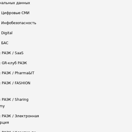
нальных данных
/ Цифровые СМИ
/ Инфобезопасность
 Digital
/ БАС
: РАЭК / SaaS
: GR-клуб РАЭК
: РАЭК / Pharma&IT
: РАЭК / FASHION
 РАЭК / Sharing
omy
: РАЭК / Электронная
рция