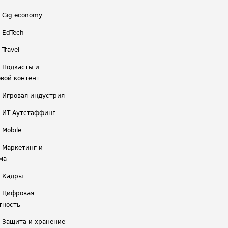
/ Gig economy
/ EdTech
 Travel
/ Подкасты и
вой контент
/ Игровая индустрия
/ ИТ-Аутстаффинг
 Mobile
/ Маркетинг и
ма
/ Кадры
/ Цифровая
тность
/ Защита и хранение