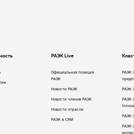
ность
РАЭК Live
Клас
а
Официальная позиция
РАЭК 
РАЭК
предп
тия
Новости РАЭК
РАЭК 
Новости членов РАЭК
РАЭК /
Innova
Новости отрасли
РАЭК /
РАЭК в СМИ
РАЭК 
интел