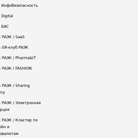
/ Инфобезопасность
 Digital
/ БАС
: РАЭК / SaaS
: GR-клуб РАЭК
: РАЭК / Pharma&IT
: РАЭК / FASHION
 РАЭК / Sharing
omy
: РАЭК / Электронная
рция
: РАЭК / Кластер по
ейн и
овалютам