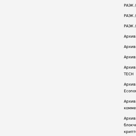
РАЭК 
РАЭК /
РАЭК 
Архив
Архив
Архив
Архив
TECH
Архив:
Econ
Архив
комме
Архив
блокч
крипт