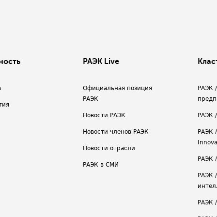
ность
РАЭК Live
Клас
а
Официальная позиция
РАЭК 
РАЭК
предп
тия
Новости РАЭК
РАЭК 
Новости членов РАЭК
РАЭК /
Innova
Новости отрасли
РАЭК /
РАЭК в СМИ
РАЭК 
интел
РАЭК 