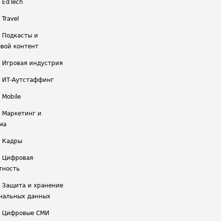
/ EdTech
 Travel
/ Подкасты и
вой контент
/ Игровая индустрия
/ ИТ-Аутстаффинг
 Mobile
/ Маркетинг и
ма
/ Кадры
/ Цифровая
тность
/ Защита и хранение
нальных данных
/ Цифровые СМИ