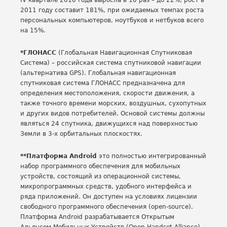
IV квартале 2010 года выросла в 10 раз – до 22%, рост в
2011 году составит 181%, при ожидаемых темпах роста
персональных компьютеров, ноутбуков и нетбуков всего
на 15%.
*ГЛОНАСС
(Глобальная Навигационная Спутниковая
Система) – российская система спутниковой навигации
(альтернатива GPS). Глобальная навигационная
спутниковая система ГЛОНАСС предназначена для
определения местоположения, скорости движения, а
также точного времени морских, воздушных, сухопутных
и других видов потребителей. Основой системы должны
являться 24 спутника, движущихся над поверхностью
Земли в 3-х орбитальных плоскостях.
**
Платформа Android
это полностью интегрированный
набор программного обеспечения для мобильных
устройств, состоящий из операционной системы,
микропрограммных средств, удобного интерфейса и
ряда приложений. Он доступен на условиях лицензии
свободного программного обеспечения (open-source).
Платформа Android разрабатывается Открытым