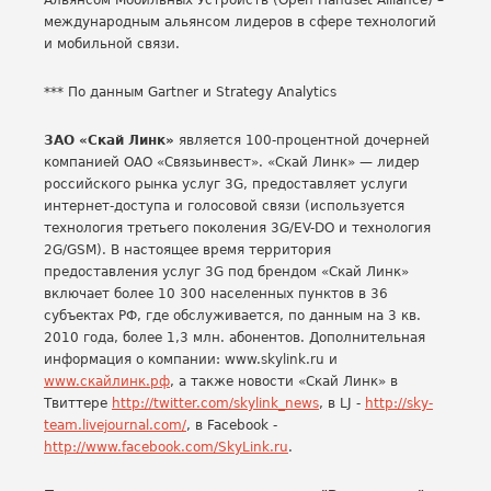
Альянсом Мобильных Устройств (Open Handset Alliance) –
международным альянсом лидеров в сфере технологий
и мобильной связи.
*** По данным Gartner и Strategy Analytics
ЗАО «Скай Линк»
является 100-процентной дочерней
компанией ОАО «Связьинвест». «Скай Линк» — лидер
российского рынка услуг 3G, предоставляет услуги
интернет-доступа и голосовой связи (используется
технология третьего поколения 3G/EV-DO и технология
2G/GSM). В настоящее время территория
предоставления услуг 3G под брендом «Скай Линк»
включает более 10 300 населенных пунктов в 36
субъектах РФ, где обслуживается, по данным на 3 кв.
2010 года, более 1,3 млн. абонентов. Дополнительная
информация о компании: www.skylink.ru и
www.скайлинк.рф
, а также новости «Скай Линк» в
Твиттере
http://twitter.com/skylink_news
, в LJ -
http://sky-
team.livejournal.com/
, в Facebook -
http://www.facebook.com/SkyLink.ru
.