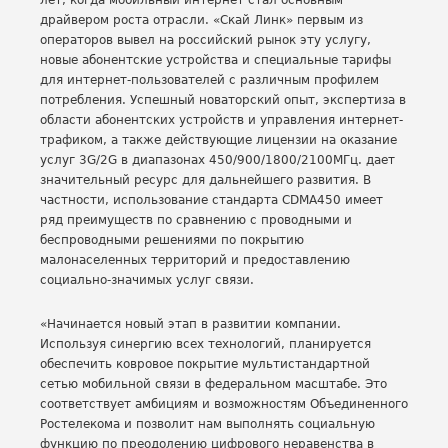
лет, когда мобильный интернет стал основным
драйвером роста отрасли. «Скай Линк» первым из
операторов вывел на российский рынок эту услугу,
новые абонентские устройства и специальные тарифы
для интернет-пользователей с различным профилем
потребления. Успешный новаторский опыт, экспертиза в
области абонентских устройств и управления интернет-
трафиком, а также действующие лицензии на оказание
услуг 3G/2G в диапазонах 450/900/1800/2100МГц. дает
значительный ресурс для дальнейшего развития. В
частности, использование стандарта CDMA450 имеет
ряд преимуществ по сравнению с проводными и
беспроводными решениями по покрытию
малонаселенных территорий и предоставлению
социально-значимых услуг связи.
«Начинается новый этап в развитии компании.
Используя синергию всех технологий, планируется
обеспечить ковровое покрытие мультистандартной
сетью мобильной связи в федеральном масштабе. Это
соответствует амбициям и возможностям Объединенного
Ростелекома и позволит нам выполнять социальную
функцию по преодолению цифрового неравенства в