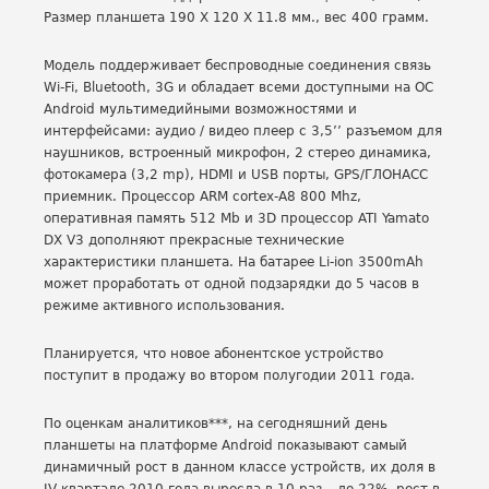
Размер планшета 190 X 120 X 11.8 мм., вес 400 грамм.
Модель поддерживает беспроводные соединения связь
Wi-Fi, Bluetooth, 3G и обладает всеми доступными на ОС
Android мультимедийными возможностями и
интерфейсами: аудио / видео плеер с 3,5’’ разъемом для
наушников, встроенный микрофон, 2 стерео динамика,
фотокамера (3,2 mp), HDMI и USB порты, GPS/ГЛОНАСС
приемник. Процессор ARM cortex-A8 800 Mhz,
оперативная память 512 Mb и 3D процессор ATI Yamato
DX V3 дополняют прекрасные технические
характеристики планшета. На батарее Li-ion 3500mAh
может проработать от одной подзарядки до 5 часов в
режиме активного использования.
Планируется, что новое абонентское устройство
поступит в продажу во втором полугодии 2011 года.
По оценкам аналитиков***, на сегодняшний день
планшеты на платформе Android показывают самый
динамичный рост в данном классе устройств, их доля в