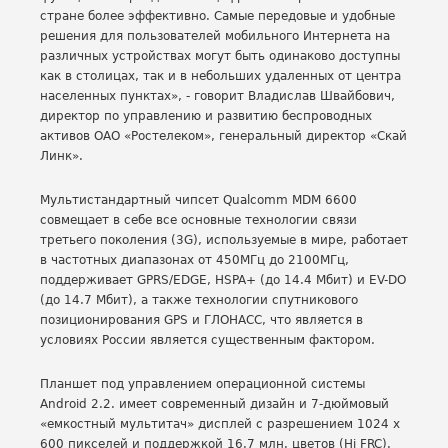
стране более эффективно. Самые передовые и удобные
решения для пользователей мобильного Интернета на
различных устройствах могут быть одинаково доступны
как в столицах, так и в небольших удаленных от центра
населенных пунктах», - говорит Владислав Швайбович,
директор по управлению и развитию беспроводных
активов ОАО «Ростелеком», генеральный директор «Скай
Линк».
Мультистандартный чипсет Qualcomm MDM 6600
совмещает в себе все основные технологии связи
третьего поколения (3G), используемые в мире, работает
в частотных диапазонах от 450МГц до 2100МГц,
поддерживает GPRS/EDGE, HSPA+ (до 14.4 Мбит) и EV-DO
(до 14.7 Мбит), а также технологии спутникового
позиционирования GPS и ГЛОНАСС, что является в
условиях России является существенным фактором.
Планшет под управлением операционной системы
Android 2.2. имеет современный дизайн и 7-дюймовый
«емкостный мультитач» дисплей с разрешением 1024 x
600 пикселей и поддержкой 16.7 млн. цветов (Hi FRC).