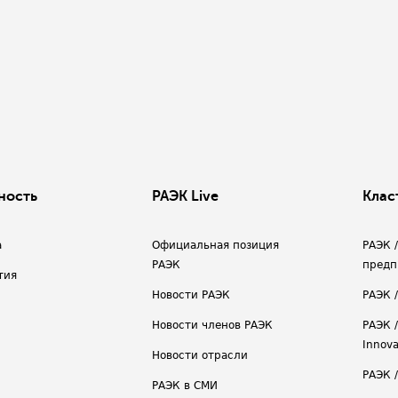
ность
РАЭК Live
Клас
а
Официальная позиция
РАЭК 
РАЭК
предп
тия
Новости РАЭК
РАЭК 
Новости членов РАЭК
РАЭК /
Innova
Новости отрасли
РАЭК /
РАЭК в СМИ