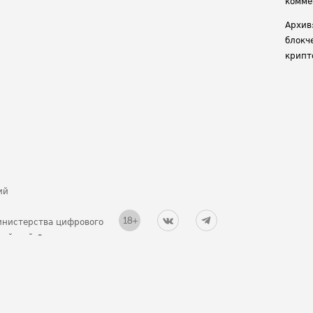
комме
Архив
блокч
крипт
ий
инистерства цифрового
ссийской Федерации