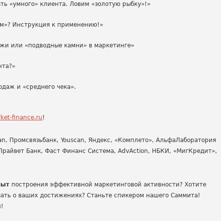
ть «умного» клиента. Ловим «золотую рыбку»!»
ам»? Инструкция к применению!»
ажи или «подводные камни» в маркетинге»
нта?»
одаж и «среднего чека».
et-finance.ru
!
Man, Промсвязьбанк, Youscan, Яндекс, «Комплето», АльфаЛаборатория
Прайвет Банк, Фаст Финанс Система, AdvAction, НБКИ, «МигКредит»,
пыт
построения эффективной маркетинговой активности? Хотите
зать о ваших достижениях? Станьте спикером нашего Саммита!
й!