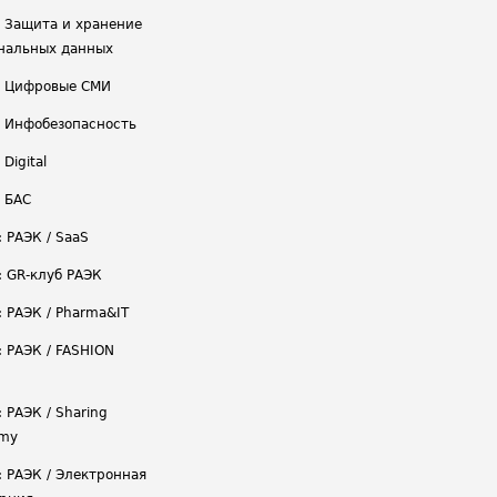
/ Защита и хранение
нальных данных
/ Цифровые СМИ
/ Инфобезопасность
 Digital
/ БАС
: РАЭК / SaaS
: GR-клуб РАЭК
: РАЭК / Pharma&IT
: РАЭК / FASHION
 РАЭК / Sharing
omy
: РАЭК / Электронная