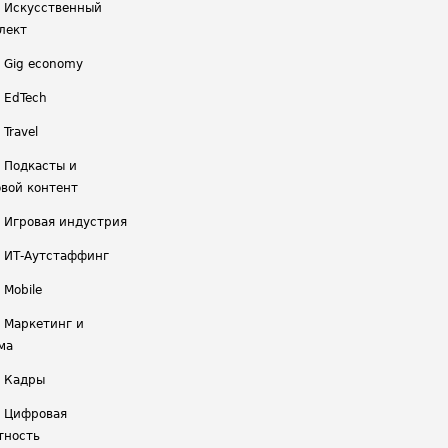
/ Искусственный
лект
/ Gig economy
/ EdTech
 Travel
/ Подкасты и
вой контент
/ Игровая индустрия
/ ИТ-Аутстаффинг
 Mobile
/ Маркетинг и
ма
/ Кадры
/ Цифровая
тность