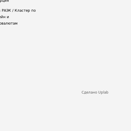
рция
: РАЭК / Кластер по
ейн и
овалютам
Сделано
Uplab