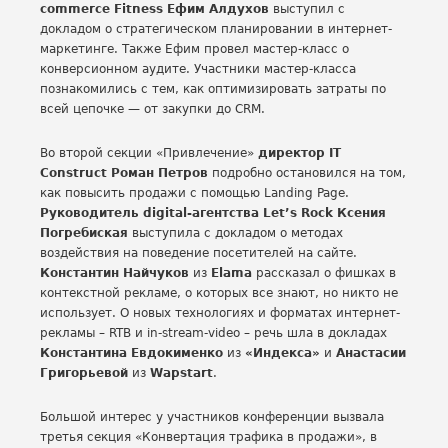
commerce Fitness Ефим Алдухов
выступил с
докладом о стратегическом планировании в интернет-
маркетинге. Также Ефим провел мастер-класс о
конверсионном аудите. Участники мастер-класса
познакомились с тем, как оптимизировать затраты по
всей цепочке — от закупки до CRM.
Во второй секции «Привлечение»
директор IT
Construct Роман Петров
подробно остановился на том,
как повысить продажи с помощью Landing Page.
Руководитель digital-агентства Let’s Rock
Ксения
Погребиская
выступила с докладом о методах
воздействия на поведение посетителей на сайте.
Константин Найчуков
из
Elama
рассказал о фишках в
контекстной рекламе, о которых все знают, но никто не
использует. О новых технологиях и форматах интернет-
рекламы – RTB и in-stream-video – речь шла в докладах
Константина Евдокименко
из
«Индекса»
и
Анастасии
Григорьевой
из
Wapstart
.
Большой интерес у участников конференции вызвала
третья секция «Конвертация трафика в продажи», в