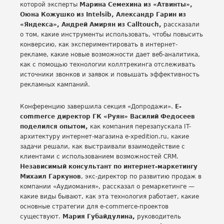
которой эксперты
Марина Семехина из
«Атвинты»,
Оюна Кожушко из Intelsib, Александр Гарин из
«Яндекса», Андрей Амирян из Calltouch,
рассказали
о том, какие инструменты использовать, чтобы повысить
конверсию, как экспериментировать в интернет-
рекламе, какие новые возможности дает веб-аналитика,
как с помощью технологии коллтрекинга отслеживать
источники звонков и заявок и повышать эффективность
рекламных кампаний.
Конференцию завершила секция «Допродажи».
E-
commerce директор ГК «Руян» Василий Федосеев
поделился опытом,
как компания перезапускала IT-
архитектуру интернет-магазина e-xpedition.ru, какие
задачи решали, как выстраивали взаимодействие с
клиентами с использованием возможностей CRM.
Независимый консультант по интернет-маркетингу
Михаил Гаркунов
, экс-директор по развитию продаж в
компании «Аудиомания», рассказал о ремаркетинге —
какие виды бывают, как эта технология работает, какие
основные стратегии для e-commerce-проектов
существуют.
Мария Губайдулина,
руководитель