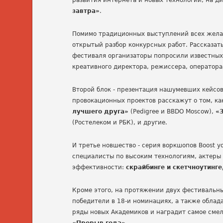
развития интернета и новых технологий, на д
завтра»
.
Помимо традиционных выступлений всех желаю
открытый разбор конкурсных работ. Рассказат
фестиваля организаторы попросили известных 
креативного директора, режиссера, оператора
Второй блок - презентация нашумевших кейсов
провокационных проектов расскажут о том, ка
лучшего друга»
(Pedigree и BBDO Moscow),
«
(Ростелеком и РБК), и другие.
И третье новшество - серия воркшопов Boost yo
специалисты по высоким технологиям, актеры
эффективности:
скрайбинге и скетчноутинг
Кроме этого, на протяжении двух фестивальн
победители в 18-и номинациях, а также облад
ряды новых Академиков и наградит самое сме