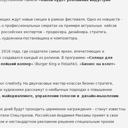
искуссионной панели
«Какой будет рекламная индустрия
щих ждут новые секции в рамках фестиваля. Одно из новшеств -
ь о профессиональных секретах на примере актуальных кейсов
российских экспертов – продюсера, дизайнера, стратега,
, художника-постановщика и композитора.
 2016 года, где создатели самых ярких, впечатляющих и
к создавался каждый из роликов. В программе:
«Солнце для
Злейший воппер»
(Burger King и Fistashki),
«Бизнес на взлет»
ur creativity. На двухчасовых мастер-классах бизнес-стратеги,
 и художники расскажут о необычных подходах к повышению
е, майндмэппинге, управлении голосом и дизайн-мышлении
.
ых дней будут проходить церемонии награждения – станут известны
атели Спец-призов. Российская Академия Рекламы примет в свои
лое и нестандартное рекламное решение специальным призом