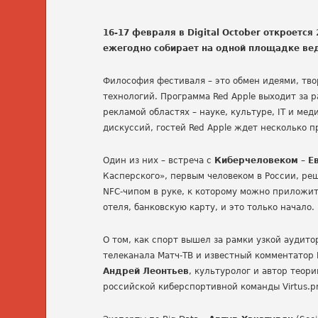
16-17 февраля в Digital October откроет
ежегодно собирает на одной площадке ве
Философия фестиваля – это обмен идеями, тво
технологий. Программа Red Apple выходит за 
рекламой областях – науке, культуре, IT и ме
дискуссий, гостей Red Apple ждет несколько 
Один из них – встреча с
Киберчеловеком
–
Е
Касперского», первым человеком в России, ре
NFC-чипом в руке, к которому можно приложи
отеля, банковскую карту, и это только начало.
О том, как спорт вышел за рамки узкой аудит
телеканала Матч-ТВ и известный комментатор
Андрей Леонтьев
, культуролог и автор теор
российской киберспортивной команды Virtus.p