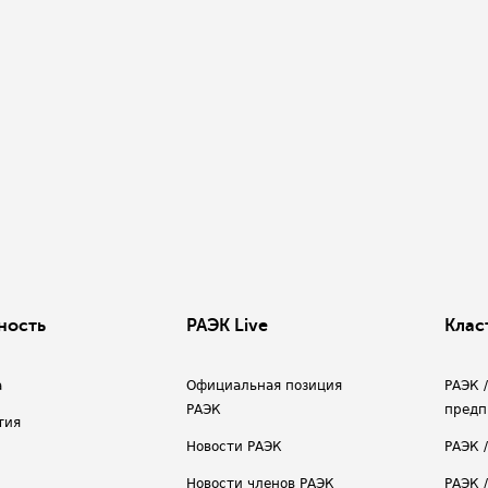
ность
РАЭК Live
Клас
а
Официальная позиция
РАЭК 
РАЭК
предп
тия
Новости РАЭК
РАЭК 
Новости членов РАЭК
РАЭК /