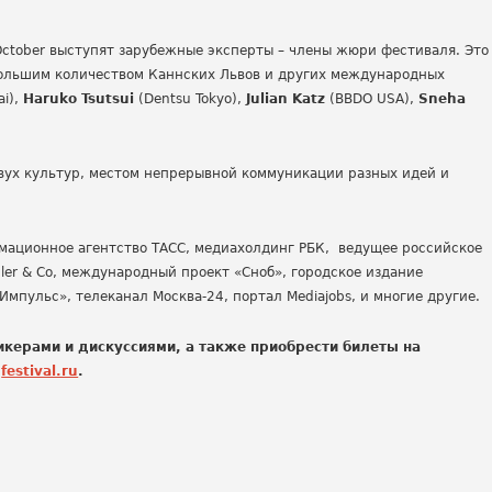
 October выступят зарубежные эксперты – члены жюри фестиваля. Это
большим количеством Каннских Львов и других международных
ai),
Haruko Tsutsui
(Dentsu Tokyo),
Julian Katz
(BBDO USA),
Sneha
 двух культур, местом непрерывной коммуникации разных идей и
ационное агентство ТАСС, медиахолдинг РБК, ведущее российское
ler & Co, международный проект «Сноб», городское издание
 «Импульс», телеканал Москва-24, портал Mediajobs, и многие другие.
икерами и дискуссиями, а также приобрести билеты на
-
festival.ru
.