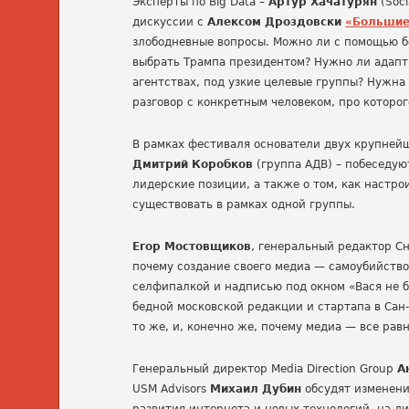
Эксперты по Big Data –
Артур Хачатурян
(Soci
дискуссии с
Алексом Дроздовски
«Большие 
злободневные вопросы. Можно ли с помощью бо
выбрать Трампа президентом? Нужно ли адапт
агентствах, под узкие целевые группы? Нужна
разговор с конкретным человеком, про которог
В рамках фестиваля основатели двух крупней
Дмитрий Коробков
(группа АДВ) – побеседую
лидерские позиции, а также о том, как настр
существовать в рамках одной группы.
Егор Мостовщиков
, генеральный редактор С
почему создание своего медиа — самоубийство.
селфипалкой и надписью под окном «Вася не б
бедной московской редакции и стартапа в Сан
то же, и, конечно же, почему медиа — все рав
Генеральный директор Media Direction Group
А
USM Advisors
Михаил Дубин
обсудят изменени