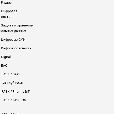
/ Кадры
/ Цифровая
тность
/ Защита и хранение
нальных данных
/ Цифровые СМИ
/ Инфобезопасность
 Digital
/ БАС
: РАЭК / SaaS
: GR-клуб РАЭК
: РАЭК / Pharma&IT
: РАЭК / FASHION