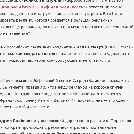
alDataHub),
Феликс Зинатуллин
(Церебро Таргет) – в открытой
данные и brexit ― миф или реальность?»
ответят на самые
льших данных и инструментов таргетинга устроить Brexit или
ировать рекламу, которая создается в больших рекламных
 ли вообще реклама «для всех», если можно построить персональный
о мы знаем все?
ших российских рекламных холдингов –
Элла Стюарт
(BBDO Group) и
т о том,
как создать холдинг
, вывести его в лидеры и удерживать
оить процессы так, чтобы конкурирующие агентства могли
ноб.ру с помощью Эйфелевой башни и Саграда Фамилия расскажет,
 Вы узнаете, правда ли, что между рекламой на коробке спичек,
удь ж…й отдай велосипед» нет никакой разницы, что общего у
-Франциско, почему Авито и Великая Китайская стена — это одно и
но лучшая работа на свете.
ндрей Брайович
и управляющий директор по развитию IT-проектов
я, которые происходят с рекламной отраслью под влиянием