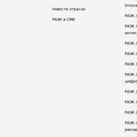
Innova
Новости отрасли
РАЭК /
РАЭК в СМИ
РАЭК 
интел
РАЭК 
РАЭК 
РАЭК /
РАЭК 
цифро
РАЭК 
РАЭК 
РАЭК /
РАЭК 
рекла