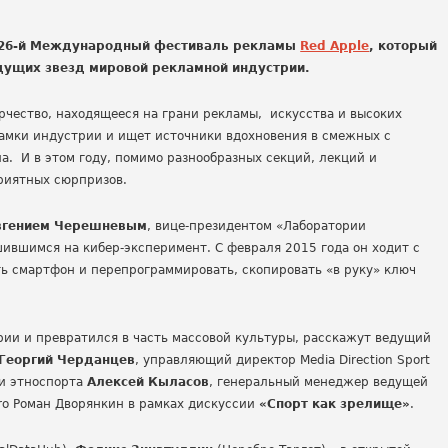
ся 26-й Международный фестиваль рекламы
Red Apple
, который
дущих звезд мировой рекламной индустрии.
рчество, находящееся на грани рекламы, искусства и высоких
рамки индустрии и ищет источники вдохновения в смежных с
диа. И в этом году, помимо разнообразных секций, лекций и
приятных сюрпризов.
вгением Черешневым
, вице-президентом «Лаборатории
шившимся на кибер-эксперимент. С февраля 2015 года он ходит с
ть смартфон и перепрограммировать, скопировать «в руку» ключ
ории и превратился в часть массовой культуры, расскажут ведущий
Георгий Черданцев
, управляющий директор Media Direction Sport
ии этноспорта
Алексей Кыласов
, генеральный менеджер ведущей
ro Роман Дворянкин в рамках дискуссии
«Спорт как зрелище»
.