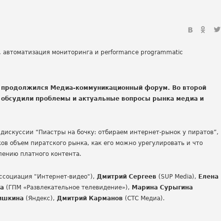
” продолжился Медиа-коммуникационный форум. Во второй
е обсудили проблемы и актуальные вопросы рынка медиа и
дискуссии “Пиастры на бочку: отбираем интернет-рынок у пиратов”,
ков объем пиратского рынка, как его можно урегулировать и что
лению платного контента.
ссоциация "Интернет-видео"),
Дмитрий Сергеев
(SUP Media),
Елена
ва
(ГПМ «Развлекательное телевидение»),
Марина Сурыгина
ишкина
(Яндекс),
Дмитрий Карманов
(СТС Медиа).