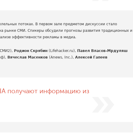
лельных потоках. В первом зале предметом дискуссии стало
на рынке СМИ. Спикеры обсудили прогнозы развития традиционных и
анализе эффективности рекламы в медиа.
СМИ2),
Родион Скрябин
(Lifehacker.ru),
Павел Власов-Мрдуляш
йф),
Вячеслав Масенков
(Anews, Inc.),
Алексей Гапеев
ША получают информацию из