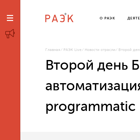
О РАЭК
ДЕЯТ
Главная
РАЭК Live
Новости отрасли
Второй ден
Второй день 
автоматизаци
programmatic