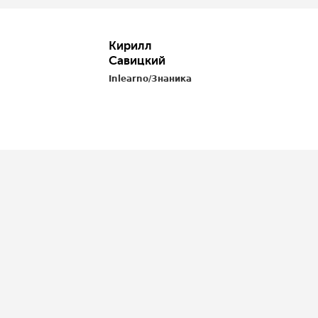
Кирилл
Савицкий
Inlearno/Знаника