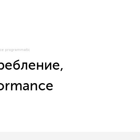
ce programmatic
ребление,
formance