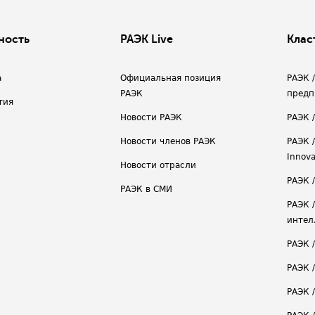
ность
РАЭК Live
Клас
а
Официальная позиция
РАЭК 
РАЭК
предп
тия
Новости РАЭК
РАЭК 
Новости членов РАЭК
РАЭК /
Innova
Новости отрасли
РАЭК /
РАЭК в СМИ
РАЭК 
интел
РАЭК 
РАЭК 
РАЭК /