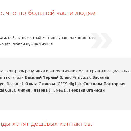
о, что по большей части людям
ким, сейчас новостной контент упал, длинные тексты
мация, людям нужна эмоция.
тал контроль репутации и автоматизация мониторинга в социальных
ли выступили
Василий Черный
(Brand Analytics),
Василий
ус
(Nectarin),
Ольга Сивкова
(CROS.digital),
Светлана Подгорная
ital Guru),
Лилия Глазова
(PR News),
Георгий Оганисян
нды хотят дешёвых контактов.