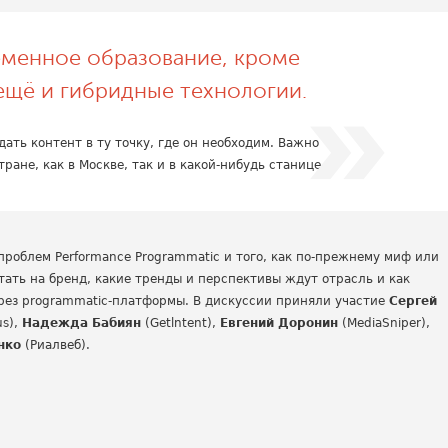
еменное образование, кроме
ещё и гибридные технологии.
ать контент в ту точку, где он необходим. Важно
ране, как в Москве, так и в какой-нибудь станице.
проблем Performance Programmatic и того, как по-прежнему миф или
тать на бренд, какие тренды и перспективы ждут отрасль и как
рез programmatic-платформы. В дискуссии приняли участие
Сергей
us),
Надежда Бабиян
(Getlntent),
Евгений Доронин
(MediaSniper),
нко
(Риалвеб).