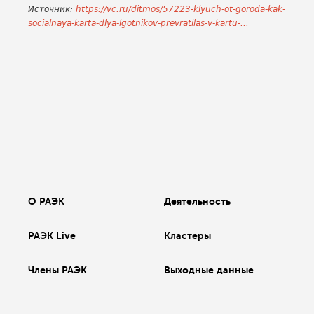
Источник:
https://vc.ru/ditmos/57223-klyuch-ot-goroda-kak-
socialnaya-karta-dlya-lgotnikov-prevratilas-v-kartu-...
О РАЭК
Деятельность
РАЭК Live
Кластеры
Члены РАЭК
Выходные данные