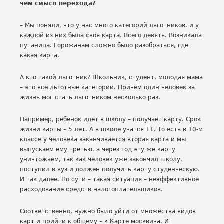
чем смысл перехода?
– Мы поняли, что у нас много категорий льготников, и у
каждой из них была своя карта. Всего девять. Возникала
путаница. Горожанам сложно было разобраться, где
какая карта.
А кто такой льготник? Школьник, студент, молодая мама
– это все льготные категории. Причем один человек за
жизнь мог стать льготником несколько раз.
Например, ребёнок идёт в школу – получает карту. Срок
жизни карты – 5 лет. А в школе учатся 11. То есть в 10-м
классе у человека заканчивается вторая карта и мы
выпускаем ему третью, а через год эту же карту
уничтожаем, так как человек уже закончил школу,
поступил в вуз и должен получить карту студенческую.
И так далее. По сути – такая ситуация – неэффективное
расходование средств налогоплательщиков.
Соответственно, нужно было уйти от множества видов
карт и прийти к общему – к Карте москвича. И