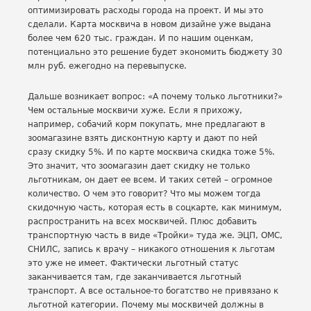
оптимизировать расходы города на проект. И мы это
сделали. Карта москвича в новом дизайне уже выдана
более чем 620 тыс. граждан. И по нашим оценкам,
потенциально это решение будет экономить бюджету 30
млн руб. ежегодно на перевыпуске.
Дальше возникает вопрос: «А почему только льготники?»
Чем остальные москвичи хуже. Если я прихожу,
например, собачий корм покупать, мне предлагают в
зоомагазине взять дисконтную карту и дают по ней
сразу скидку 5%. И по карте москвича скидка тоже 5%.
Это значит, что зоомагазин дает скидку не только
льготникам, он дает ее всем. И таких сетей – огромное
количество. О чем это говорит? Что мы можем тогда
скидочную часть, которая есть в соцкарте, как минимум,
распространить на всех москвичей. Плюс добавить
транспортную часть в виде «Тройки» туда же. ЭЦП, ОМС,
СНИЛС, запись к врачу – никакого отношения к льготам
это уже не имеет. Фактически льготный статус
заканчивается там, где заканчивается льготный
транспорт. А все остальное-то богатство не привязано к
льготной категории. Почему мы москвичей должны в