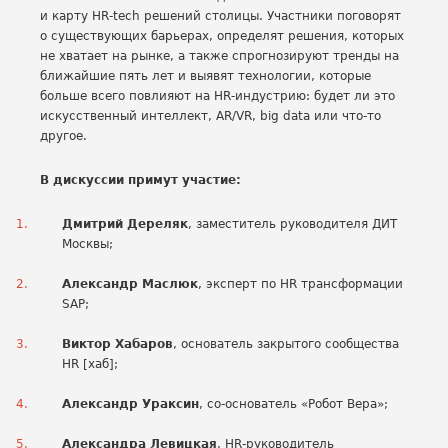
и карту HR-tech решений столицы. Участники поговорят
о существующих барьерах, определят решения, которых
не хватает на рынке, а также спрогнозируют тренды на
ближайшие пять лет и выявят технологии, которые
больше всего повлияют на HR-индустрию: будет ли это
искусственный интеллект, AR/VR, big data или что-то
другое.
В дискуссии примут участие:
Дмитрий Дереляк
, заместитель руководителя ДИТ
Москвы;
Александр Маслюк
, эксперт по HR трансформации
SAP;
Виктор Хабаров
, основатель закрытого сообщества
HR [хаб];
Александр Ураксин
, со-основатель «Робот Вера»;
Александра Левицкая
, HR-руководитель