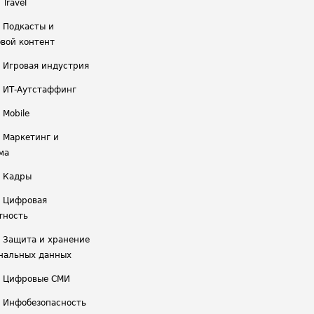
 Travel
/ Подкасты и
вой контент
/ Игровая индустрия
/ ИТ-Аутстаффинг
 Mobile
/ Маркетинг и
ма
/ Кадры
/ Цифровая
тность
/ Защита и хранение
нальных данных
/ Цифровые СМИ
/ Инфобезопасность