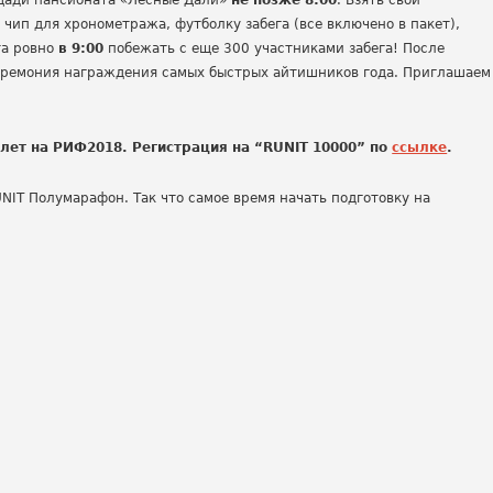
щади пансионата «Лесные Дали»
не позже 8:00
. Взять свой
 чип для хронометража, футболку забега (все включено в пакет),
та ровно
в 9:00
побежать с еще 300 участниками забега! После
еремония награждения самых быстрых айтишников года. Приглашаем
илет на РИФ2018. Регистрация на “RUNIT 10000” по
ссылке
.
UNIT Полумарафон. Так что самое время начать подготовку на