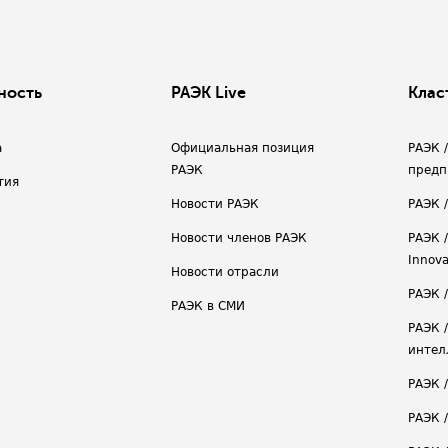
ность
РАЭК Live
Клас
а
Официальная позиция
РАЭК 
РАЭК
предп
тия
Новости РАЭК
РАЭК 
Новости членов РАЭК
РАЭК /
Innova
Новости отрасли
РАЭК /
РАЭК в СМИ
РАЭК 
интел
РАЭК 
РАЭК 