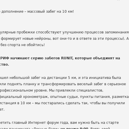
регулярные пробежки способствуют улучшению процессов запоминания
формирует новые нейроны, вот они-то и в ответе за эти процессы). А
без спорта не обойтись!
 РИФ начинают серию забегов RUNIT, которые объединят на
ство.
ошел небольшой забег на дистанции 5 км, и эта инициатива была
шили поднять планку и трансформировать веселый забег в серьезное
профессиональном уровне. Мы привлекли специалистов,
фициальный хронометраж, опытные судьи, пункты питания, разметка
истанция в 10 км – мы постарались сделать так, чтобы вы получили
ат.
сетить главный Интернет форум года, вам нужно быть на старте