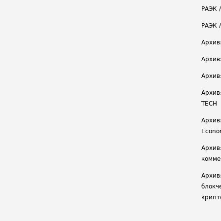
РАЭК /
РАЭК 
Архив
Архив
Архив
Архив
TECH
Архив:
Econ
Архив
комме
Архив
блокч
крипт