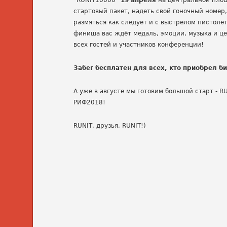
“RUNIT10000”
19 апреля
на центральной пло
стартовый пакет, надеть свой гоночный номер,
размяться как следует и с выстрелом пистоле
финиша вас ждёт медаль, эмоции, музыка и ц
всех гостей и участников конференции!
Забег бесплатен для всех, кто приобрел б
А уже в августе мы готовим большой старт - R
РИФ2018!
RUNIT, друзья, RUNIT!)