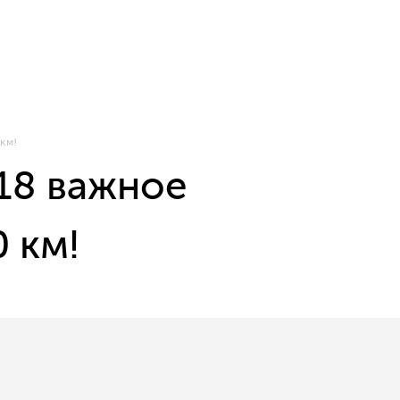
км!
18 важное
 км!