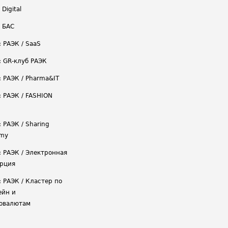
 Digital
/ БАС
: РАЭК / SaaS
: GR-клуб РАЭК
: РАЭК / Pharma&IT
: РАЭК / FASHION
 РАЭК / Sharing
omy
: РАЭК / Электронная
рция
: РАЭК / Кластер по
ейн и
овалютам