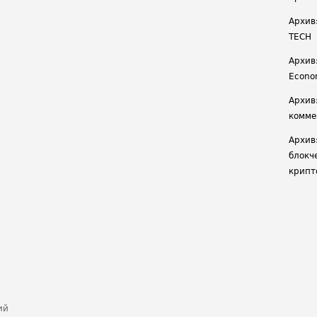
Архив
TECH
Архив:
Econ
Архив
комме
Архив
блокч
крипт
ий