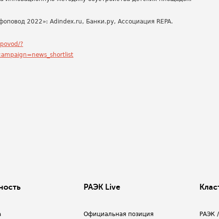
повод 2022»: Adindex.ru, Банки.ру, Ассоциация REPA.
opovod/?
mpaign=news_shortlist
ность
РАЭК Live
Клас
а
Официальная позиция
РАЭК 