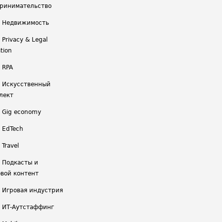
ринимательство
/ Недвижимость
 Privacy & Legal
tion
 RPA
/ Искусственный
лект
/ Gig economy
/ EdTech
 Travel
/ Подкасты и
вой контент
/ Игровая индустрия
/ ИТ-Аутстаффинг