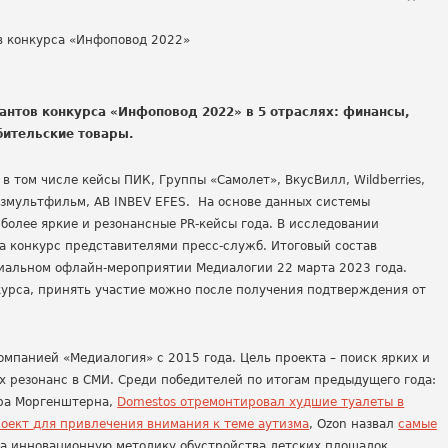
нтов конкурса «Инфоповод 2022» в 5 отраслях: финансы,
ебительские товары.
 том числе кейсы ПИК, Группы «Самолет», ВкусВилл, Wildberries,
юзмультфильм, AB INBEV EFES. На основе данных системы
олее яркие и резонансные PR-кейсы года. В исследовании
а конкурс представителями пресс-служб. Итоговый состав
циальном офлайн-мероприятии Медиалогии 22 марта 2023 года.
курса, принять участие можно после получения подтверждения от
мпанией «Медиалогия» с 2015 года. Цель проекта – поиск ярких и
 резонанс в СМИ. Среди победителей по итогам предыдущего года:
ера Моргенштерна,
Domestos отремонтировал худшие туалеты в
проект для привлечения внимания к теме аутизма
, Ozon назвал
самые
ла инновационную методику обустройства детских площадок.