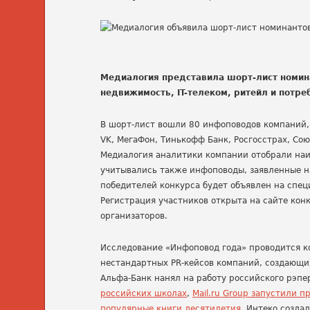
Медиалогия представила шорт-лист номина
недвижимость, IT-телеком, ритейл и потр
В шорт-лист вошли 80 инфоповодов компаний, в
VK, МегаФон, Тинькофф Банк, Росгосстрах, Со
Медиалогия аналитики компании отобрали наиб
учитывались также инфоповоды, заявленные н
победителей конкурса будет объявлен на спе
Регистрация участников открыта на сайте кон
организаторов.
Исследование «Инфоповод года» проводится ко
нестандартных PR-кейсов компаний, создающих
Альфа-Банк нанял на работу российского рэп
российских школах
,
Mail.ru Group запустили 
популярные книги десятилетия
, Интеко созда