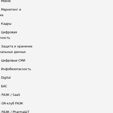
 Mobile
/ Маркетинг и
ма
/ Кадры
/ Цифровая
тность
/ Защита и хранение
нальных данных
/ Цифровые СМИ
/ Инфобезопасность
 Digital
/ БАС
: РАЭК / SaaS
: GR-клуб РАЭК
: РАЭК / Pharma&IT