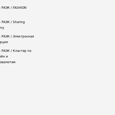
: РАЭК / FASHION
 РАЭК / Sharing
omy
: РАЭК / Электронная
рция
: РАЭК / Кластер по
ейн и
овалютам