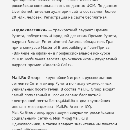
принадлежит Mail.Ru Group, – самая известная
российская социальная сеть по данным ФОМ. По данным
Liveinternet, дневная аудитория сайта составляет более
29 млн. человек. Регистрация на сайте бесплатная.
«Одноклассники»
— трехкратный лауреат Премии
Рунета, победитель «Народной десятки» Премии Рунета,
лауреат Russian Entertainment Awards, обладатель Гран-
при в конкурсе Master of Brandbuilding и Гран-При за
«Влияние на офлайн» в профессиональном конкурсе
РОТОР. Мобильная версия Одноклассников – двукратный
лауреат премии «Золотой Сайт».
Mail
.
Ru
Group
— крупнейший игрок в русскоязычном
сегменте Сети и лидер Рунета по числу ежемесячных
уникальных посетителей. В состав Mail.Ru Group входят
самый популярный в России сервис бесплатной
электронной почты Почта@Mail.Ru и два крупнейших
инстант-мессенджера - Mail.Ru Агент и ICQ.
Mail.Ru Group оперирует двумя ведущими российскими
социальными сетями: Moй Мир@Mail.Ru и
Одноклассники, а также владеет значительным пакетом