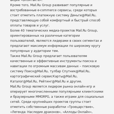
акций «ВКонтакте».
Кроме того, Mail.Ru Group развивает популярные и
востребованные e-commerce сервисы, среди которых
стоит отметить платежную систему Деньги@Mail.Ru,
представляющую собой комфортный и быстрый способ
оплаты товаров и услуг.
Более 40 тематических медиа-проектов Mail.Ru Group,
ориентированных на различные категории
пользователей, являются лидерами в своих сегментах и
предлагают максимум информации по широкому кругу
популярных у аудитории тем.
Также Mail.Ru Group предлагает пользователям
качественные и эффективные инструменты поиска и
навигации по огромным массивам данных – поисковую
систему Поиск@Mail.Ru, тулбар Спутник@Mail.Ru,
картографический сервисКарты@Mail.Ru,
Каталог@Mail.Ru, Рейтинг@Mail.Ru и другие.
Mail.Ru Group является лидером рынка онлайн-игр и
оперирует многочисленными популярными клиентскими
и браузерными MMORPG, а также играми для социальных
сетей. Среди крупнейших проектов группы стоит
отметить собственные разработки «Троецарствие»,
«Легенда: Наследие драконов», «Аллоды Онлайн»,