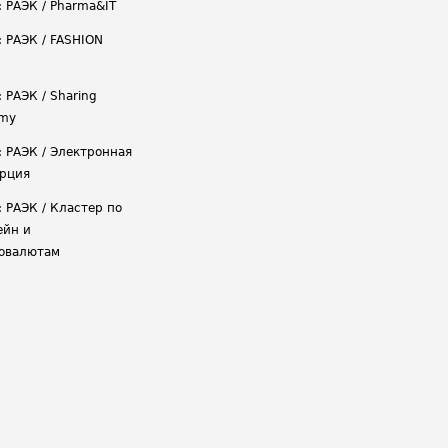
: РАЭК / Pharma&IT
: РАЭК / FASHION
 РАЭК / Sharing
omy
: РАЭК / Электронная
рция
: РАЭК / Кластер по
ейн и
овалютам