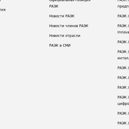
а
Официальная позиция
РАЭК 
РАЭК
предп
тия
Новости РАЭК
РАЭК 
Новости членов РАЭК
РАЭК /
Innova
Новости отрасли
РАЭК /
РАЭК в СМИ
РАЭК 
интел
РАЭК 
РАЭК 
РАЭК /
РАЭК 
цифро
РАЭК 
РАЭК 