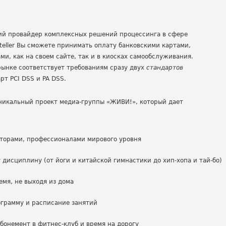
ий провайдер комплексных решений процессинга в сфере
eller Вы сможете принимать оплату банковскими картами,
, как на своем сайте, так и в киосках самообслуживания.
 рынке соответствует требованиям сразу двух
стандартов
т PCI DSS и PA DSS.
уникальный проект медиа-группы «ЖИВИ!», который дает
торами, профессионалами мирового уровня
исциплину (от йоги и китайской гимнастики до хип-хопа и тай-бо)
емя, не выходя из дома
ограмму и расписание занятий
абонемент в фитнес-клуб и время на дорогу