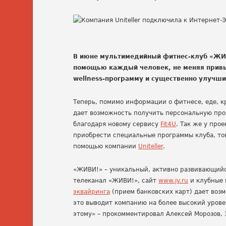
В июне мультимедийный фитнес-клуб «ЖИВИ
помощью каждый человек, не меняя прив
wellness-программу и существенно улучши
Теперь, помимо информации о фитнесе, еде, к
дает возможность получить персональную про
благодаря новому сервису
Fit4U
. Так же у про
приобрести специальные программы клуба, това
помощью компании
Uniteller
.
«ЖИВИ!» – уникальный, активно развивающийся
телеканал «ЖИВИ!», сайт
www.jv.ru
и клубные 
эквайринга
(прием банковских карт) дает возм
это выводит компанию на более высокий урове
этому» – прокомментировал Алексей Морозов,