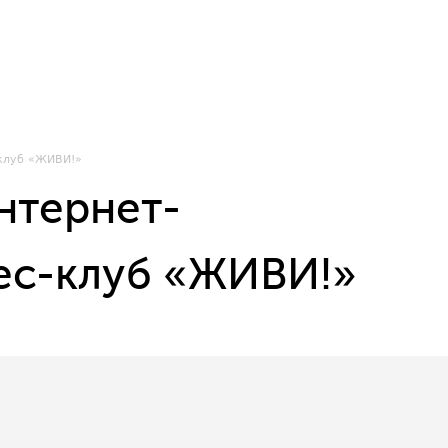
-клуб «ЖИВИ!»
нтернет-
ес-клуб «ЖИВИ!»