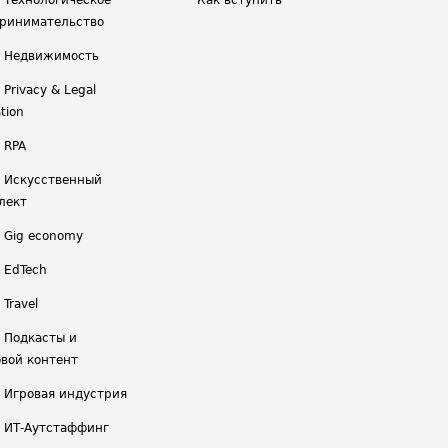
/ Технологическое
Как вступить
ринимательство
/ Недвижимость
 Privacy & Legal
tion
 RPA
/ Искусственный
лект
/ Gig economy
/ EdTech
 Travel
/ Подкасты и
вой контент
/ Игровая индустрия
/ ИТ-Аутстаффинг