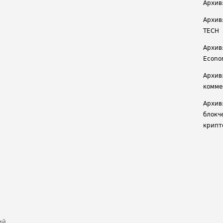
Архив
Архив
TECH
Архив:
Econ
Архив
комме
Архив
блокч
крипт
ий