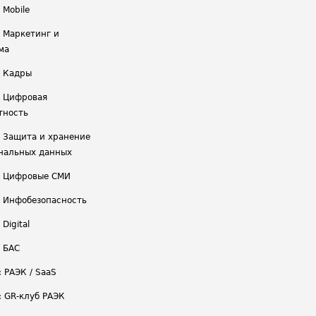
 Mobile
/ Маркетинг и
ма
/ Кадры
/ Цифровая
тность
/ Защита и хранение
нальных данных
/ Цифровые СМИ
/ Инфобезопасность
 Digital
/ БАС
: РАЭК / SaaS
: GR-клуб РАЭК