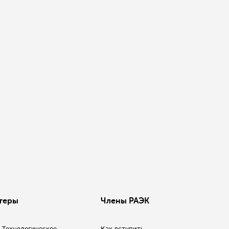
теры
Члены РАЭК