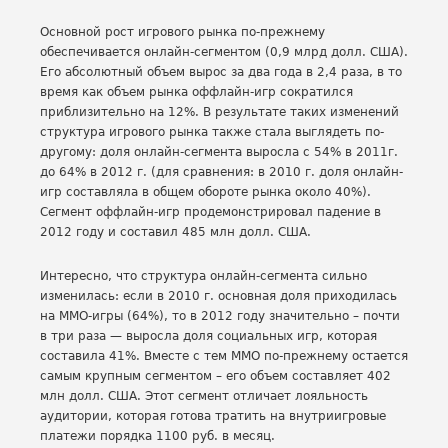
Основной рост игрового рынка по-прежнему
обеспечивается онлайн-сегментом (0,9 млрд долл. США).
Его абсолютный объем вырос за два года в 2,4 раза, в то
время как объем рынка оффлайн-игр сократился
приблизительно на 12%. В результате таких изменений
структура игрового рынка также стала выглядеть по-
другому: доля онлайн-сегмента выросла с 54% в 2011г.
до 64% в 2012 г. (для сравнения: в 2010 г. доля онлайн-
игр составляла в общем обороте рынка около 40%).
Сегмент оффлайн-игр продемонстрировал падение в
2012 году и составил 485 млн долл. США.
Интересно, что структура онлайн-сегмента сильно
изменилась: если в 2010 г. основная доля приходилась
на ММО-игры (64%), то в 2012 году значительно – почти
в три раза — выросла доля социальных игр, которая
составила 41%. Вместе с тем MMO по-прежнему остается
самым крупным сегментом – его объем составляет 402
млн долл. США. Этот сегмент отличает лояльность
аудитории, которая готова тратить на внутриигровые
платежи порядка 1100 руб. в месяц.