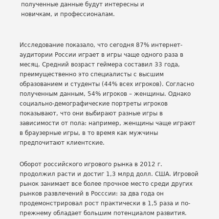
полученные данные будут интересны и
новичкам, и профессионалам.
Исследование показало, что сегодня 87% интернет-
аудитории России играет в игры чаще одного раза в
месяц. Средний возраст геймера составил 33 года,
преимущественно это специалисты с высшим
образованием и студенты (44% всех игроков). Согласно
полученным данным, 54% игроков – женщины. Однако
социально-демографические портреты игроков
показывают, что они выбирают разные игры в
зависимости от пола: например, женщины чаще играют
в браузерные игры, в то время как мужчины
предпочитают клиентские.
Оборот российского игрового рынка в 2012 г.
продолжил расти и достиг 1,3 млрд долл. США. Игровой
рынок занимает все более прочное место среди других
рынков развлечений в Росссии: за два года он
продемонстрировал рост практически в 1,5 раза и по-
прежнему обладает большим потенциалом развития.