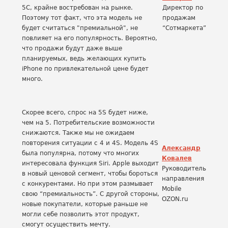
5C, крайне востребован на рынке.
Директор по
Поэтому тот факт, что эта модель не
продажам
будет считаться "премиальной", не
“Сотмаркета”
повлияет на его популярность. Вероятно,
что продажи будут даже выше
планируемых, ведь желающих купить
iPhone по привлекательной цене будет
много.
Скорее всего, спрос на 5S будет ниже,
чем на 5. Потребительские возможности
снижаются. Также мы не ожидаем
повторения ситуации с 4 и 4S. Модель 4S
Александр
была популярна, потому что многих
Ковалев
интересовала функция Siri. Apple выходит
Руководитель
в новый ценовой сегмент, чтобы бороться
направления
с конкурентами. Но при этом размывает
Mobile
свою “премиальность”. С другой стороны,
OZON.ru
новые покупатели, которые раньше не
могли себе позволить этот продукт,
смогут осуществить мечту.